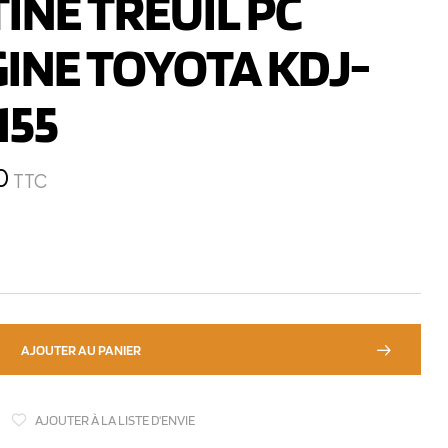
INE TREUIL PC
INE TOYOTA KDJ-
155
0
TTC
AJOUTER AU PANIER
AJOUTER À LA LISTE D'ENVIE