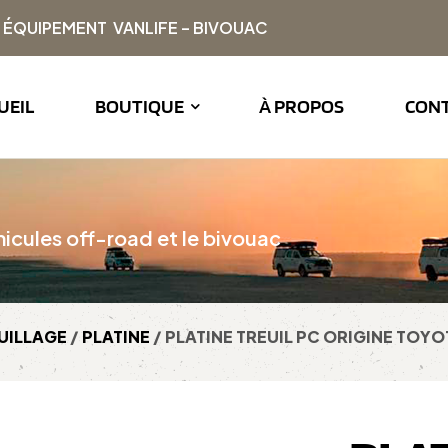
| ÉQUIPEMENT VANLIFE – BIVOUAC
UEIL
BOUTIQUE
À PROPOS
CON
icules off-road et le bivouac
UILLAGE
/
PLATINE
/ PLATINE TREUIL PC ORIGINE TOYO