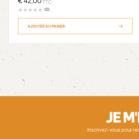
€
42,00
TTC
(0)
AJOUTER AU PANIER
JE M
Inscrivez-vous pour re