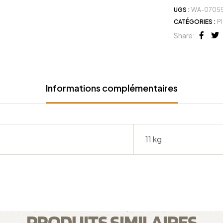
UGS :
WA-0705
CATÉGORIES :
Pl
Share:
Face
Tw
Informations complémentaires
11 kg
PRODUITS SIMILAIRES