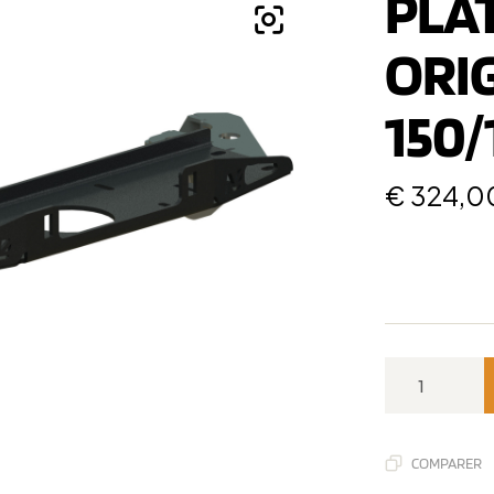
PLAT
ORIG
150/
€
324,0
COMPARER