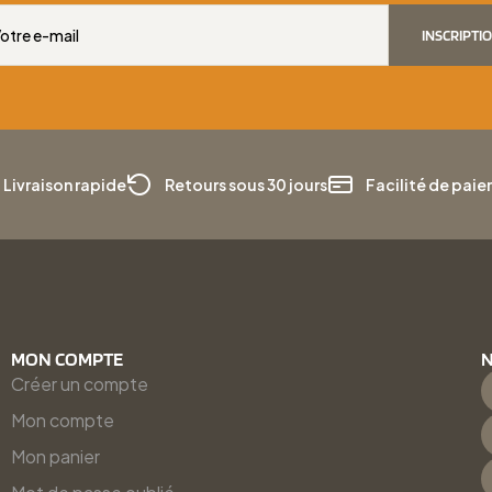
INSCRIPTI
Livraison rapide
Retours sous 30 jours
Facilité de pai
MON COMPTE
N
Créer un compte
Mon compte
Mon panier