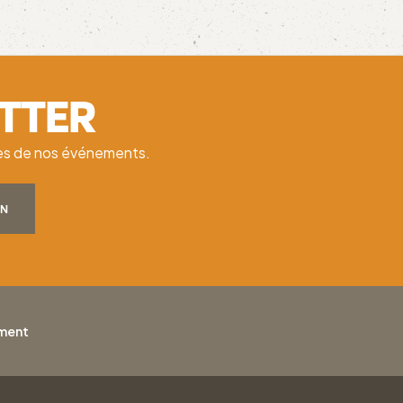
ETTER
ates de nos événements.
ON
ement