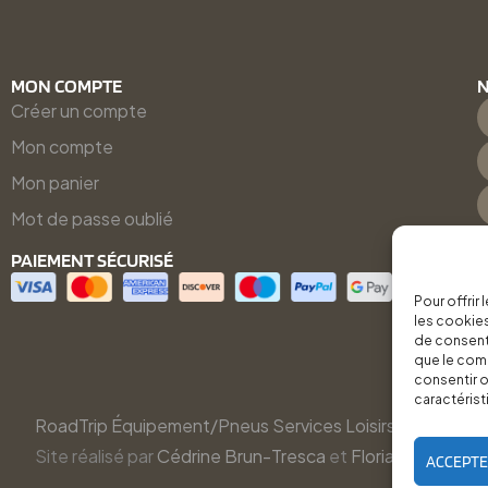
MON COMPTE
N
Créer un compte
Mon compte
Mon panier
Mot de passe oublié
PAIEMENT SÉCURISÉ
Pour offrir
les cookies
de consenti
que le comp
consentir o
caractérist
RoadTrip Équipement/Pneus Services Loisirs - 2026
Site réalisé par
Cédrine Brun-Tresca
et
Florian Ledru
ACCEPT