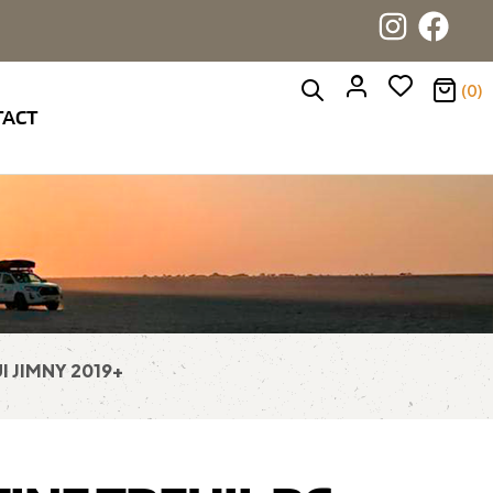
(0)
TACT
I JIMNY 2019+