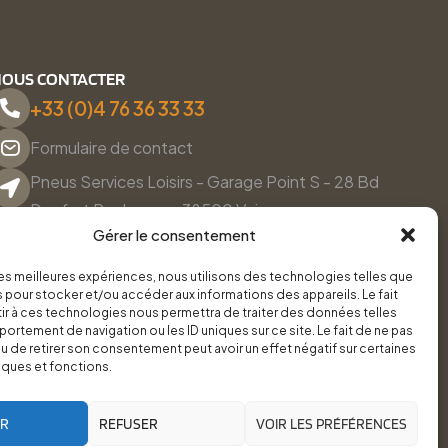
OUS CONTACTER
+33 (0)4 76 36 33 33
Formulaire de contact
Pneus Services Loisirs - Garage Point S - 28 Bd
Denfert Rochereau, 38500 Voiron
Gérer le consentement
Du lundi au vendredi, de 8h30 à 12h00 et de 14h00 à
18h00.
 les meilleures expériences, nous utilisons des technologies telles que
 pour stocker et/ou accéder aux informations des appareils. Le fait
r à ces technologies nous permettra de traiter des données telles
ortement de navigation ou les ID uniques sur ce site. Le fait de ne pas
u de retirer son consentement peut avoir un effet négatif sur certaines
iques et fonctions.
ER
REFUSER
VOIR LES PRÉFÉRENCES