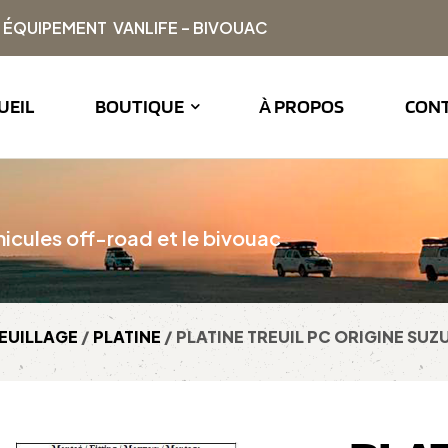
| ÉQUIPEMENT VANLIFE – BIVOUAC
UEIL
BOUTIQUE
À PROPOS
CON
icules off-road et le bivouac
EUILLAGE
/
PLATINE
/ PLATINE TREUIL PC ORIGINE SUZU