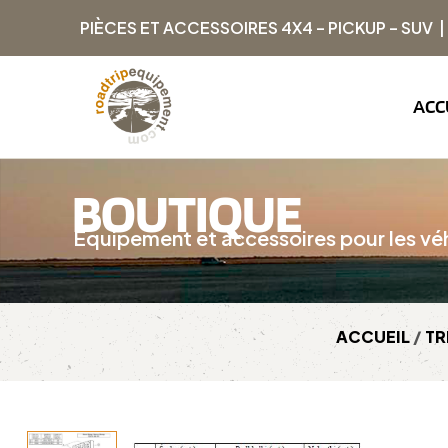
PIÈCES ET ACCESSOIRES 4X4 – PICKUP – SUV 
ACC
BOUTIQUE
Équipement et accessoires pour les véh
ACCUEIL
/
TR