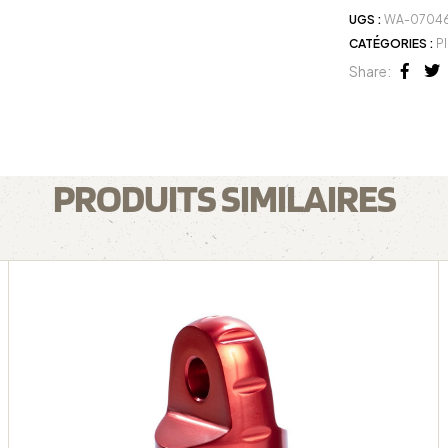
UGS :
WA-0704
CATÉGORIES :
Pl
Share:
Face
Tw
PRODUITS SIMILAIRES