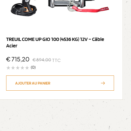
TREUIL COME UP GIO 100 (4536 KG) 12V – Câble
Acier
€
715,20
€
894,00
TTC
(0)
AJOUTER AU PANIER