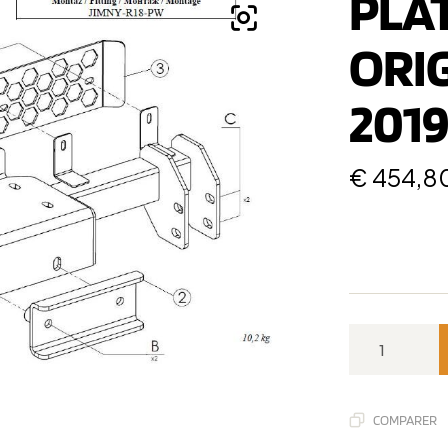
PLAT
ORIG
201
€
454,8
COMPARER