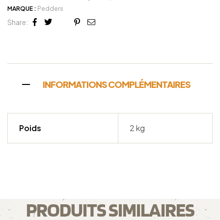
MARQUE :
Pedders
Share:
Facebook
Twitter
Linkedin
Google+
Pinterest
Email
INFORMATIONS COMPLÉMENTAIRES
Poids
2 kg
PRODUITS SIMILAIRES