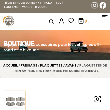
PIÈCES ET ACCESSOIRES 4X4 – PICKUP – SUV |
ÉQUIPEMENT VANLIFE – BIVOUAC
(0)
BOUTIQUE
Équipement et accessoires pour les véhicules off-
road et le bivouac
ACCUEIL
/
FREINAGE
/
PLAQUETTES
/
AVANT
/ PLAQUETTES DE
FREIN AV PEDDERS TRAKRYDER MITSUBISHI PAJERO 3