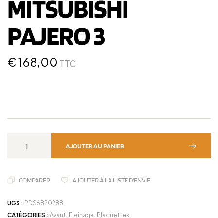
MITSUBISHI
PAJERO 3
€
168,00
TTC
AJOUTER AU PANIER
COMPARER
AJOUTER À LA LISTE D'ENVIE
UGS :
PDS6820288
CATÉGORIES :
Avant
,
Freinage
,
Plaquettes