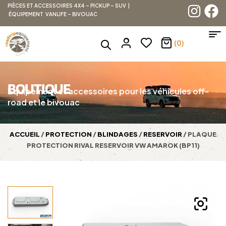
PIÈCES ET ACCESSOIRES 4X4 – PICKUP – SUV |
ÉQUIPEMENT VANLIFE – BIVOUAC
(0)
BOUTIQUE
Équipement et accessoires pour les véhicules off-
road et le bivouac
ACCUEIL
/
PROTECTION
/
BLINDAGES
/
RESERVOIR
/ PLAQUE
PROTECTION RIVAL RESERVOIR VW AMAROK (BP11)