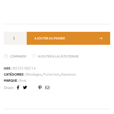
AJOUTER AU PANIER
COMPARER
AJOUTER À LA LISTE D'ENVIE
UGS :
RI2333.5821.1.6
CATÉGORIES :
Blindages
,
Protection
,
Reservoir
MARQUE :
Rival
Share:
Facebook
Twitter
Linkedin
Google+
Pinterest
Email