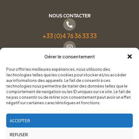
NOUS CONTACTER
+33 (0)4 76 36 33 33
Gérer le consentement
Formulaire de contact
Pour offrir les meilleures expériences, nous utilisons des
technologies telles que les cookies pour stocker et/ou accéder
Pneus Services Loisirs - Garage Point S - 28 Bd Denfert
aux informations des appareils. Le fait de consentir à ces
technologies nous permettra de traiter des données telles que le
Rochereau, 38500 Voiron
comportement de navigation ou les ID uniques sur ce site. Le fait de
ne pas consentir ou de retirer son consentement peut avoir un effet
négatif sur certaines caractéristiques et fonctions.
Du lundi au vendredi, de 8h30 à 12h00 et de 14h00 à
18h00.
ACCEPTER
REFUSER
RoadTrip Équipement/Pneus Services Loisirs - 2026