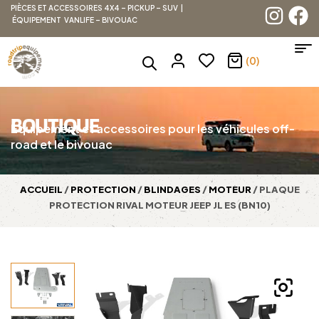
PIÈCES ET ACCESSOIRES 4X4 – PICKUP – SUV |
ÉQUIPEMENT VANLIFE – BIVOUAC
(0)
BOUTIQUE
Équipement et accessoires pour les véhicules off-
road et le bivouac
ACCUEIL
/
PROTECTION
/
BLINDAGES
/
MOTEUR
/ PLAQUE
PROTECTION RIVAL MOTEUR JEEP JL ES (BN10)