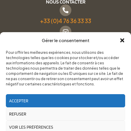
NOUS CONTACTER
+33 (0)4 76 36 33 33
Gérer le consentement
Formulaire de contact
Pour offrir les meilleures expériences, nous utilisons des
technologies telles que les cookies pour stocker et/ou accéder
Pneus Services Loisirs - Garage Point S - 28 Bd Denfert
aux informations des appareils. Le fait de consentir à ces
technologies nous permettra de traiter des données telles que le
Rochereau, 38500 Voiron
comportement de navigation ou les ID uniques sur ce site. Le fait de
ne pas consentir ou de retirer son consentement peut avoir un effet
négatif sur certaines caractéristiques et fonctions.
Du lundi au vendredi, de 8h30 à 12h00 et de 14h00 à
18h00.
ACCEPTER
REFUSER
RoadTrip Équipement/Pneus Services Loisirs - 2026
Site réalisé par
Cédrine Brun-Tresca
et
Florian Ledru
VOIR LES PRÉFÉRENCES