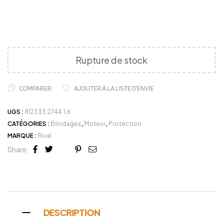
Rupture de stock
COMPARER
AJOUTER À LA LISTE D'ENVIE
UGS :
RI2333.2744.1.6
CATÉGORIES :
Blindages
,
Moteur
,
Protection
MARQUE :
Rival
Share:
Facebook
Twitter
Linkedin
Google+
Pinterest
Email
DESCRIPTION