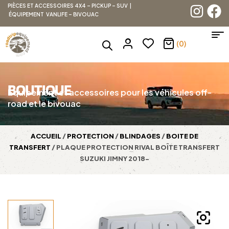
PIÈCES ET ACCESSOIRES 4X4 – PICKUP – SUV |
ÉQUIPEMENT VANLIFE – BIVOUAC
(0)
BOUTIQUE
Équipement et accessoires pour les véhicules off-
road et le bivouac
ACCUEIL
/
PROTECTION
/
BLINDAGES
/
BOITE DE
TRANSFERT
/ PLAQUE PROTECTION RIVAL BOÎTE TRANSFERT
SUZUKI JIMNY 2018-