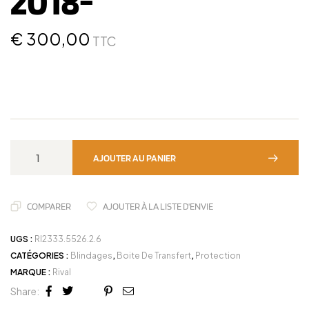
2018-
€
300,00
TTC
AJOUTER AU PANIER
COMPARER
AJOUTER À LA LISTE D'ENVIE
UGS :
RI2333.5526.2.6
CATÉGORIES :
Blindages
,
Boite De Transfert
,
Protection
MARQUE :
Rival
Share:
Facebook
Twitter
Linkedin
Google+
Pinterest
Email