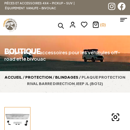
PIÈCES ET ACCESSOIRES 4X4 – PICKUP – SUV |
ÉQUIPEMENT VANLIFE – BIVOUAC
(0)
BOUTIQUE
Équipement et accessoires pour les véhicules off-
road et le bivouac
ACCUEIL
/
PROTECTION
/
BLINDAGES
/ PLAQUE PROTECTION
RIVAL BARRE DIRECTION JEEP JL (BO12)