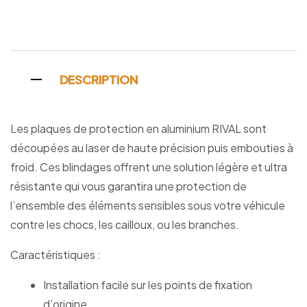
Facebook
Twitter
Linkedin
Google+
Pinterest
Email
DESCRIPTION
Les plaques de protection en aluminium RIVAL sont
découpées au laser de haute précision puis embouties à
froid. Ces blindages offrent une solution légère et ultra
résistante qui vous garantira une protection de
l’ensemble des éléments sensibles sous votre véhicule
contre les chocs, les cailloux, ou les branches.
Caractéristiques :
Installation facile sur les points de fixation
d’origine.