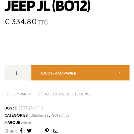
JEEP JL (BO12)
€
334,80
TTC
AJOUTER AU PANIER
COMPARER
AJOUTER À LA LISTE D'ENVIE
UGS :
RI2333.2740.1.6
CATÉGORIES :
Blindages
,
Protection
MARQUE :
Rival
Share: