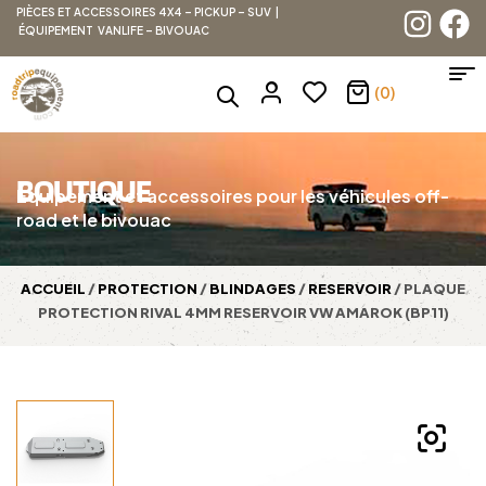
PIÈCES ET ACCESSOIRES 4X4 – PICKUP – SUV |
ÉQUIPEMENT VANLIFE – BIVOUAC
(0)
BOUTIQUE
Équipement et accessoires pour les véhicules off-
road et le bivouac
ACCUEIL
/
PROTECTION
/
BLINDAGES
/
RESERVOIR
/ PLAQUE
PROTECTION RIVAL 4MM RESERVOIR VW AMAROK (BP11)