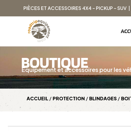
PIÈCES ET ACCESSOIRES 4X4 – PICKUP – SUV 
ACC
BOUTIQUE
Équipement et accessoires pour les véh
ACCUEIL
/
PROTECTION
/
BLINDAGES
/
BOI