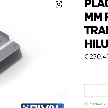
PLA
MM R
TRA
HILU
€
230,4
COMPARER