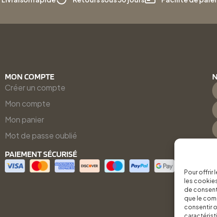
MON COMPTE
N
Créer un compte
Mon compte
Mon panier
Mot de passe oublié
PAIEMENT SÉCURISÉ
Pour offrir
les cookies
de consenti
que le comp
consentir o
caractérist