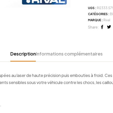
UGS :
RI2333.579
CATÉGORIES :
B
MARQUE :
Rival
Share:
Face
Tw
Description
Informations complémentaires
es au laser de haute précision puis embouties à froid. Ces b
ts sensibles sous votre véhicule contre les chocs, les caillo
.