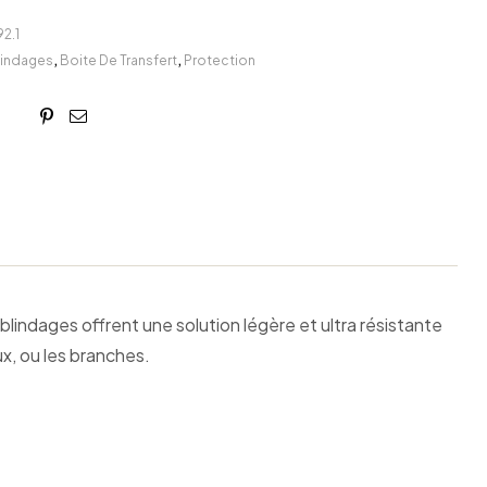
2.1
lindages
,
Boite De Transfert
,
Protection
book
itter
Linkedin
Google+
Pinterest
Email
lindages offrent une solution légère et ultra résistante
ux, ou les branches.