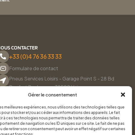
OUS CONTACTER
+33 (0)4 76 36 33 33
Formulaire de contact
Pneus Services Loisirs - Garage Point S - 28 Bd
Denfert Rochereau, 38500 Voiron
Gérer le consentement
Du lundi au vendredi, de 8h30 à 12h00 et de 14h00 à
18h00.
 les meilleures expériences, nous utilisons des technologies telles que
 pour stocker et/ou accéder aux informations des appareils. Le fait
r à ces technologies nous permettra de traiter des données telles
ortement de navigation ou les ID uniques sur ce site. Le fait de ne pas
u de retirer son consentement peut avoir un effet négatif sur certaines
iques et fonctions.