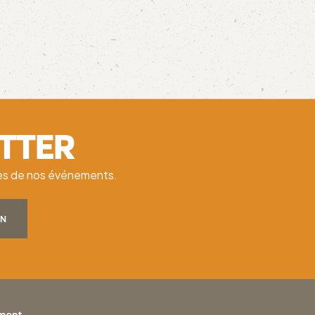
ETTER
ates de nos événements.
ON
ement