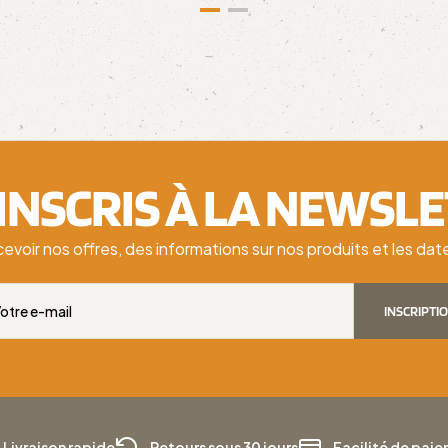
'INSCRIS À LA NEWSL
cevoir nos offres, des informations sur nos produits et les d
INSCRIPTI
Livraison rapide
Retours sous 30 jours
Facilité de pai