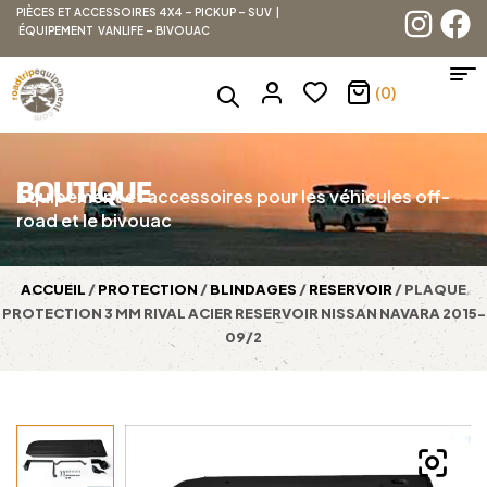
PIÈCES ET ACCESSOIRES 4X4 – PICKUP – SUV |
ÉQUIPEMENT VANLIFE – BIVOUAC
(0)
BOUTIQUE
Équipement et accessoires pour les véhicules off-
road et le bivouac
ACCUEIL
/
PROTECTION
/
BLINDAGES
/
RESERVOIR
/ PLAQUE
PROTECTION 3 MM RIVAL ACIER RESERVOIR NISSAN NAVARA 2015-
09/2