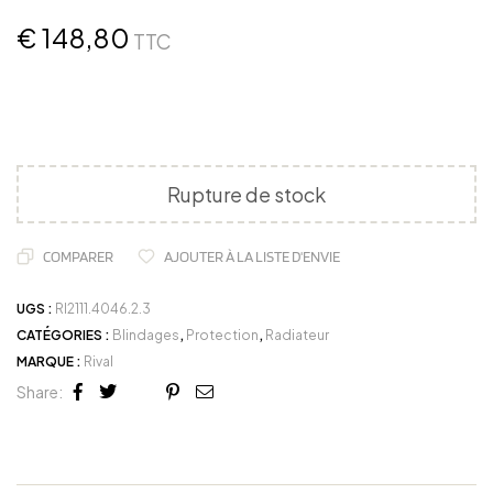
€
148,80
TTC
Rupture de stock
COMPARER
AJOUTER À LA LISTE D'ENVIE
UGS :
RI2111.4046.2.3
CATÉGORIES :
Blindages
,
Protection
,
Radiateur
MARQUE :
Rival
Share:
Facebook
Twitter
Linkedin
Google+
Pinterest
Email