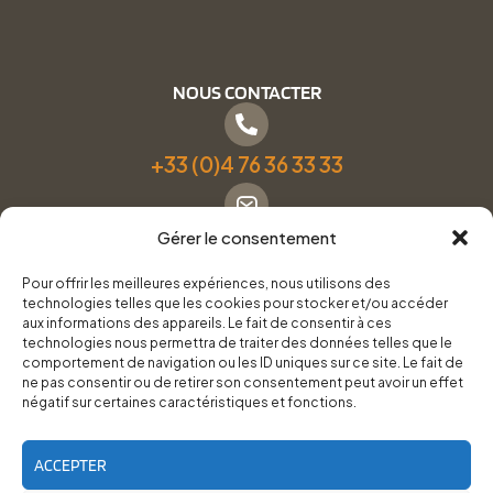
NOUS CONTACTER
+33 (0)4 76 36 33 33
Gérer le consentement
Formulaire de contact
Pour offrir les meilleures expériences, nous utilisons des
technologies telles que les cookies pour stocker et/ou accéder
Pneus Services Loisirs - Garage Point S - 28 Bd Denfert
aux informations des appareils. Le fait de consentir à ces
technologies nous permettra de traiter des données telles que le
Rochereau, 38500 Voiron
comportement de navigation ou les ID uniques sur ce site. Le fait de
ne pas consentir ou de retirer son consentement peut avoir un effet
négatif sur certaines caractéristiques et fonctions.
Du lundi au vendredi, de 8h30 à 12h00 et de 14h00 à
18h00.
ACCEPTER