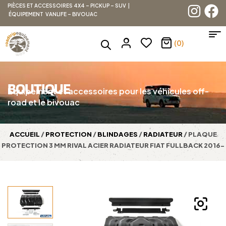
PIÈCES ET ACCESSOIRES 4X4 – PICKUP – SUV |
ÉQUIPEMENT VANLIFE – BIVOUAC
(0)
BOUTIQUE
Équipement et accessoires pour les véhicules off-
road et le bivouac
ACCUEIL
/
PROTECTION
/
BLINDAGES
/
RADIATEUR
/ PLAQUE
PROTECTION 3 MM RIVAL ACIER RADIATEUR FIAT FULLBACK 2016-