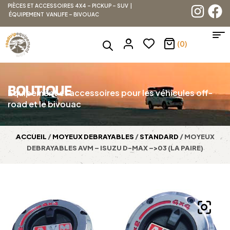
PIÈCES ET ACCESSOIRES 4X4 – PICKUP – SUV |
ÉQUIPEMENT VANLIFE – BIVOUAC
(0)
BOUTIQUE
Équipement et accessoires pour les véhicules off-
road et le bivouac
ACCUEIL
/
MOYEUX DEBRAYABLES
/
STANDARD
/ MOYEUX
DEBRAYABLES AVM – ISUZU D-MAX –>03 (LA PAIRE)