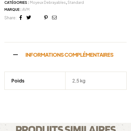
CATÉGORIES :
Moyeux Debrayables
,
Standard
MARQUE :
AVM
Share:
Facebook
Twitter
Linkedin
Google+
Pinterest
Email
INFORMATIONS COMPLÉMENTAIRES
Poids
2,5 kg
PRODUITS SIMILAIRES