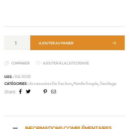
AJOUTER AU PANIER
COMPARER
AJOUTER À LA LISTE D'ENVIE
UGS :
WA-1008
CATÉGORIES :
Accessoires De Traction
,
Manille Souple
,
Treuillage
Share:
Facebook
Twitter
Linkedin
Google+
Pinterest
Email
INFORMATIONS COMPLÉMENTAIRES