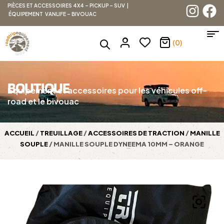
PIÈCES ET ACCESSOIRES 4X4 – PICKUP – SUV |
ÉQUIPEMENT VANLIFE – BIVOUAC
(0)
BOUTIQUE
Équipement et accessoires pour les véhicules off-
road et le bivouac
ACCUEIL
/
TREUILLAGE
/
ACCESSOIRES DE TRACTION
/
MANILLE
SOUPLE
/ MANILLE SOUPLE DYNEEMA 10MM – ORANGE