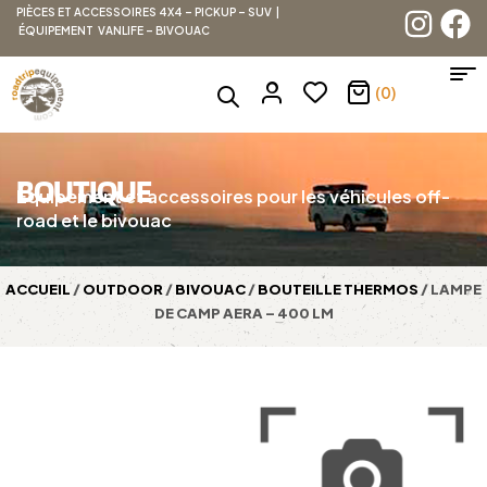
PIÈCES ET ACCESSOIRES 4X4 – PICKUP – SUV |
ÉQUIPEMENT VANLIFE – BIVOUAC
(0)
BOUTIQUE
Équipement et accessoires pour les véhicules off-
road et le bivouac
ACCUEIL
/
OUTDOOR
/
BIVOUAC
/
BOUTEILLE THERMOS
/ LAMPE
DE CAMP AERA – 400 LM