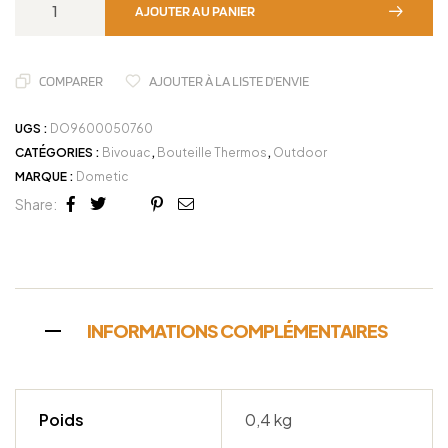
AJOUTER AU PANIER
COMPARER
AJOUTER À LA LISTE D'ENVIE
UGS :
DO9600050760
CATÉGORIES :
Bivouac
,
Bouteille Thermos
,
Outdoor
MARQUE :
Dometic
Share:
Facebook
Twitter
Linkedin
Google+
Pinterest
Email
INFORMATIONS COMPLÉMENTAIRES
Poids
0,4 kg