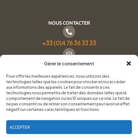
NOUS CONTACTER
+33 (0)4 76 36 33 33
Gérer le consentement
Formulaire de contact
Pour offrir les meilleures expériences, nous utilisons des
technologies telles que les cookies pour stocker et/ou accéder
Pneus Services Loisirs - Garage Point S - 28 Bd Denfert
aux informations des appareils. Le fait de consentir à ces
technologies nous permettra de traiter des données telles que le
Rochereau, 38500 Voiron
comportement de navigation ou les ID uniques sur ce site. Le fait de
ne pas consentir ou de retirer son consentement peut avoir un effet
négatif sur certaines caractéristiques et fonctions.
Du lundi au vendredi, de 8h30 à 12h00 et de 14h00 à
18h00.
ACCEPTER