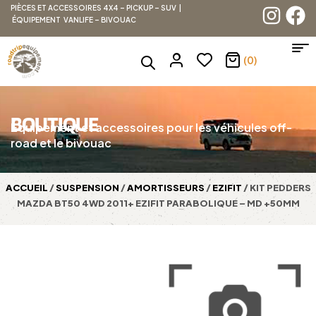
PIÈCES ET ACCESSOIRES 4X4 – PICKUP – SUV |
ÉQUIPEMENT VANLIFE – BIVOUAC
(0)
BOUTIQUE
Équipement et accessoires pour les véhicules off-
road et le bivouac
ACCUEIL
/
SUSPENSION
/
AMORTISSEURS
/
EZIFIT
/ KIT PEDDERS
MAZDA BT50 4WD 2011+ EZIFIT PARABOLIQUE – MD +50MM