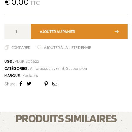
€
0,00
TTC
AJOUTER AU PANIER
COMPARER
AJOUTER À LA LISTE D'ENVIE
UGS :
PDSK1206522
CATÉGORIES :
Amortisseurs
,
Ezifit
,
Suspension
MARQUE :
Pedders
Share:
Facebook
Twitter
Linkedin
Google+
Pinterest
Email
PRODUITS SIMILAIRES