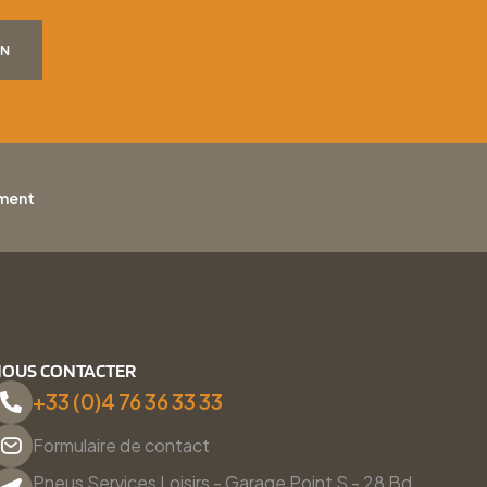
ON
ement
OUS CONTACTER
+33 (0)4 76 36 33 33
Formulaire de contact
Pneus Services Loisirs - Garage Point S - 28 Bd