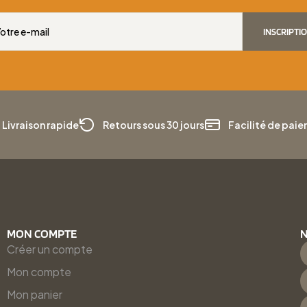
INSCRIPTI
Livraison rapide
Retours sous 30 jours
Facilité de pai
MON COMPTE
N
Créer un compte
Mon compte
Mon panier