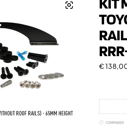
KIT
TOYO
RAIL
RRR-
€
138,0
COMPARER