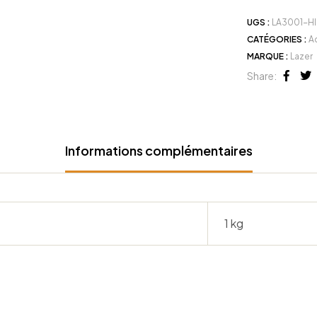
UGS :
LA3001-H
CATÉGORIES :
A
MARQUE :
Lazer
Share:
Face
Tw
Informations complémentaires
1 kg