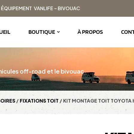
| ÉQUIPEMENT VANLIFE – BIVOUAC
UEIL
BOUTIQUE
À PROPOS
CON
icules off-road et le bivouac
OIRES
/
FIXATIONS TOIT
/ KIT MONTAGE TOIT TOYOTA H