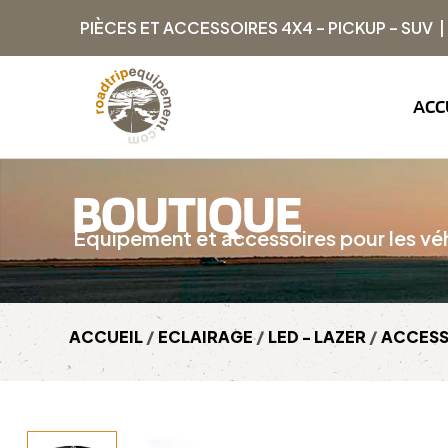
PIÈCES ET ACCESSOIRES 4X4 – PICKUP – SUV 
ACC
BOUTIQUE
Équipement et accessoires pour les véh
ACCUEIL
/
ECLAIRAGE
/
LED - LAZER
/
ACCESS