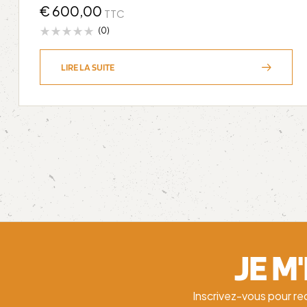
€
600,00
TTC
(0)
LIRE LA SUITE
JE M
Inscrivez-vous pour re