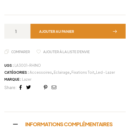
AJOUTER AU PANIER
COMPARER
AJOUTER À LA LISTE D'ENVIE
UGS :
LA3001-RHINO
CATÉGORIES :
Accessoires
,
Eclairage
,
Fixations Toit
,
Led - Lazer
MARQUE :
Lazer
Share:
Facebook
Twitter
Linkedin
Google+
Pinterest
Email
INFORMATIONS COMPLÉMENTAIRES