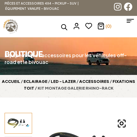
PIÈCES ET ACCESSOIRES 4X4 – PICKUP – SUV |
ÉQUIPEMENT VANLIFE – BIVOUAC
(0)
BOUTIQUE
Équipement et accessoires pour les véhicules off-
road et le bivouac
ACCUEIL
/
ECLAIRAGE
/
LED - LAZER
/
ACCESSOIRES
/
FIXATIONS
TOIT
/ KIT MONTAGE GALERIE RHINO-RACK