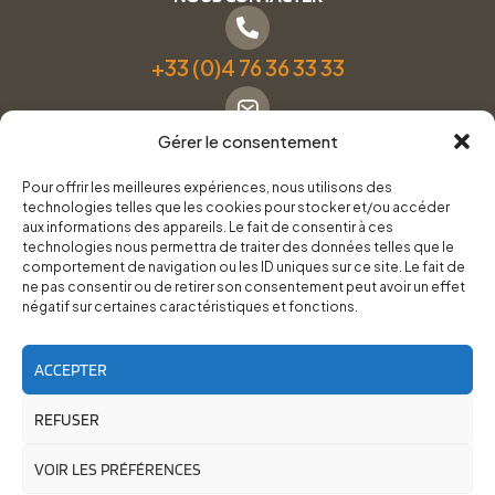
+33 (0)4 76 36 33 33
Gérer le consentement
Formulaire de contact
Pour offrir les meilleures expériences, nous utilisons des
technologies telles que les cookies pour stocker et/ou accéder
Pneus Services Loisirs - Garage Point S - 28 Bd Denfert
aux informations des appareils. Le fait de consentir à ces
technologies nous permettra de traiter des données telles que le
Rochereau, 38500 Voiron
comportement de navigation ou les ID uniques sur ce site. Le fait de
ne pas consentir ou de retirer son consentement peut avoir un effet
négatif sur certaines caractéristiques et fonctions.
Du lundi au vendredi, de 8h30 à 12h00 et de 14h00 à
18h00.
ACCEPTER
REFUSER
RoadTrip Équipement/Pneus Services Loisirs - 2026
Site réalisé par
Cédrine Brun-Tresca
et
Florian Ledru
VOIR LES PRÉFÉRENCES