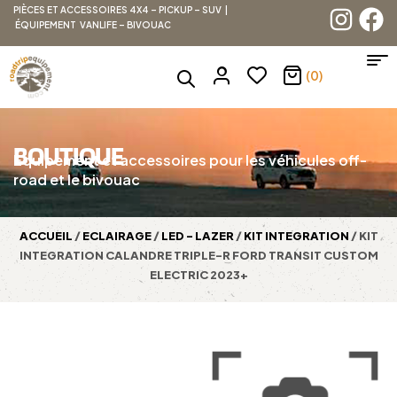
PIÈCES ET ACCESSOIRES 4X4 – PICKUP – SUV |
ÉQUIPEMENT VANLIFE – BIVOUAC
(0)
BOUTIQUE
Équipement et accessoires pour les véhicules off-
road et le bivouac
ACCUEIL
/
ECLAIRAGE
/
LED - LAZER
/
KIT INTEGRATION
/ KIT
INTEGRATION CALANDRE TRIPLE-R FORD TRANSIT CUSTOM
ELECTRIC 2023+