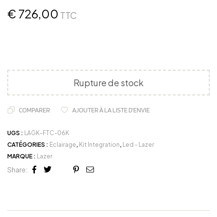
€
726,00
TTC
Rupture de stock
COMPARER
AJOUTER À LA LISTE D'ENVIE
UGS :
LAGK-FTC-06K
CATÉGORIES :
Eclairage
,
Kit Integration
,
Led - Lazer
MARQUE :
Lazer
Share:
Facebook
Twitter
Linkedin
Google+
Pinterest
Email