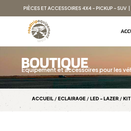
PIÈCES ET ACCESSOIRES 4X4 – PICKUP – SUV 
ACC
BOUTIQUE
Équipement et accessoires pour les véh
ACCUEIL
/
ECLAIRAGE
/
LED - LAZER
/
KI