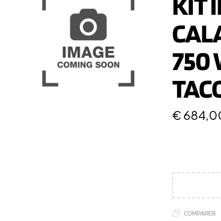
KIT 
CAL
750
TAC
€
684,0
COMPARER