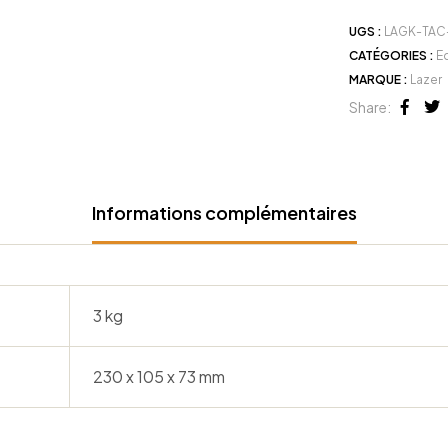
UGS :
LAGK-TAC
CATÉGORIES :
E
MARQUE :
Lazer
Share:
Face
Tw
Informations complémentaires
3 kg
230 x 105 x 73 mm