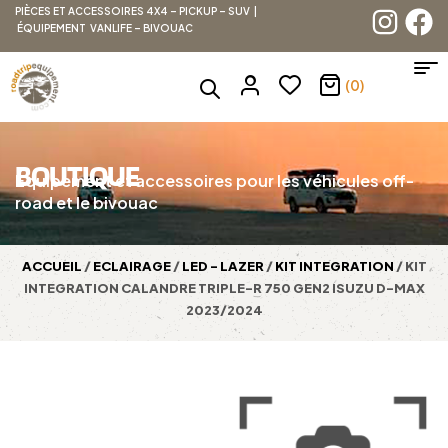
PIÈCES ET ACCESSOIRES 4X4 – PICKUP – SUV |
ÉQUIPEMENT VANLIFE – BIVOUAC
(0)
BOUTIQUE
Équipement et accessoires pour les véhicules off-
road et le bivouac
ACCUEIL
/
ECLAIRAGE
/
LED - LAZER
/
KIT INTEGRATION
/ KIT
INTEGRATION CALANDRE TRIPLE-R 750 GEN2 ISUZU D-MAX
2023/2024