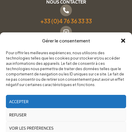
NOUS CONTACTER
+33 (0)4 76 36 33 33
Gérer le consentement
Formulaire de contact
Pour offrir les meilleures expériences, nous utilisons des
technologies telles que les cookies pour stocker et/ou accéder
Pneus Services Loisirs - Garage Point S - 28 Bd Denfert
aux informations des appareils. Le fait de consentir à ces
technologies nous permettra de traiter des données telles que le
Rochereau, 38500 Voiron
comportement de navigation ou les ID uniques sur ce site. Le fait de
ne pas consentir ou de retirer son consentement peut avoir un effet
négatif sur certaines caractéristiques et fonctions.
Du lundi au vendredi, de 8h30 à 12h00 et de 14h00 à
18h00.
ACCEPTER
REFUSER
RoadTrip Équipement/Pneus Services Loisirs - 2026
Site réalisé par
Cédrine Brun-Tresca
et
Florian Ledru
VOIR LES PRÉFÉRENCES