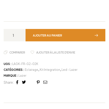
AJOUTER AU PANIER
COMPARER
AJOUTER À LA LISTE D'ENVIE
UGS :
LAGK-FR-G2-02K
CATÉGORIES :
Eclairage
,
Kit Integration
,
Led - Lazer
MARQUE :
Lazer
Share:
Facebook
Twitter
Linkedin
Google+
Pinterest
Email