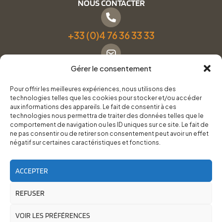
NOUS CONTACTER
+33 (0)4 76 36 33 33
Gérer le consentement
Formulaire de contact
Pour offrir les meilleures expériences, nous utilisons des
technologies telles que les cookies pour stocker et/ou accéder
Pneus Services Loisirs - Garage Point S - 28 Bd Denfert
aux informations des appareils. Le fait de consentir à ces
technologies nous permettra de traiter des données telles que le
Rochereau, 38500 Voiron
comportement de navigation ou les ID uniques sur ce site. Le fait de
ne pas consentir ou de retirer son consentement peut avoir un effet
négatif sur certaines caractéristiques et fonctions.
Du lundi au vendredi, de 8h30 à 12h00 et de 14h00 à
18h00.
ACCEPTER
REFUSER
RoadTrip Équipement/Pneus Services Loisirs - 2026
Site réalisé par
Cédrine Brun-Tresca
et
Florian Ledru
VOIR LES PRÉFÉRENCES