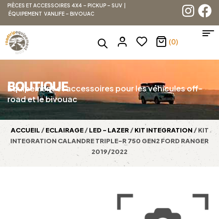
PIÈCES ET ACCESSOIRES 4X4 – PICKUP – SUV |
ÉQUIPEMENT VANLIFE – BIVOUAC
(0)
BOUTIQUE
Équipement et accessoires pour les véhicules off-
road et le bivouac
ACCUEIL
/
ECLAIRAGE
/
LED - LAZER
/
KIT INTEGRATION
/ KIT
INTEGRATION CALANDRE TRIPLE-R 750 GEN2 FORD RANGER
2019/2022