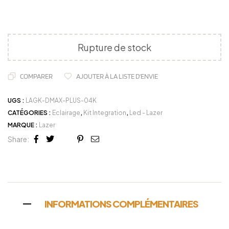
Rupture de stock
COMPARER
AJOUTER À LA LISTE D'ENVIE
UGS :
LAGK-DMAX-PLUS-04K
CATÉGORIES :
Eclairage
,
Kit Integration
,
Led - Lazer
MARQUE :
Lazer
Share:
Facebook
Twitter
Linkedin
Google+
Pinterest
Email
INFORMATIONS COMPLÉMENTAIRES