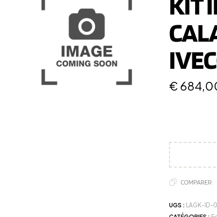
KIT 
CALA
IVEC
€
684,0
COMPARER
UGS :
LAGK-ID-
CATÉGORIES :
E