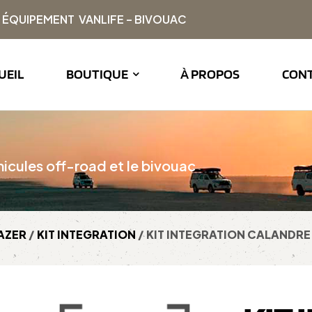
| ÉQUIPEMENT VANLIFE – BIVOUAC
UEIL
BOUTIQUE
À PROPOS
CON
icules off-road et le bivouac
LAZER
/
KIT INTEGRATION
/ KIT INTEGRATION CALANDRE 