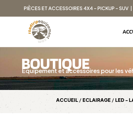
PIÈCES ET ACCESSOIRES 4X4 – PICKUP – SUV 
ACC
BOUTIQUE
Équipement et accessoires pour les véh
ACCUEIL
/
ECLAIRAGE
/
LED - 