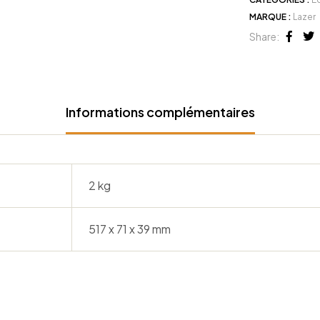
MARQUE :
Lazer
Share:
Face
Tw
Informations complémentaires
2 kg
517 x 71 x 39 mm