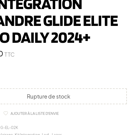
INTEGRATION
NDRE GLIDE ELITE
O DAILY 2024+
0
TTC
Rupture de stock
AJOUTER À LA LISTE D'ENVIE
0G-EL-02K
clairage
,
Kit Integration
,
Led - Lazer