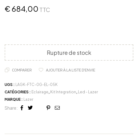
€
684,00
TTC
Rupture de stock
COMPARER
AJOUTER À LA LISTE D'ENVIE
UGS :
LAGK-FTC-0G-EL-05K
CATÉGORIES :
Eclairage
,
Kit Integration
,
Led - Lazer
MARQUE :
Lazer
Share:
Facebook
Twitter
Linkedin
Google+
Pinterest
Email