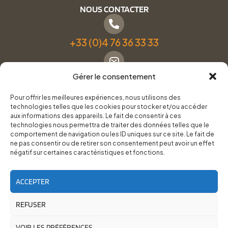
NOUS CONTACTER
+33 (0)4 76 36 33 33
Gérer le consentement
Formulaire de contact
Pour offrir les meilleures expériences, nous utilisons des
technologies telles que les cookies pour stocker et/ou accéder
Pneus Services Loisirs - Garage Point S - 28 Bd Denfert
aux informations des appareils. Le fait de consentir à ces
technologies nous permettra de traiter des données telles que le
Rochereau, 38500 Voiron
comportement de navigation ou les ID uniques sur ce site. Le fait de
ne pas consentir ou de retirer son consentement peut avoir un effet
négatif sur certaines caractéristiques et fonctions.
Du lundi au vendredi, de 8h30 à 12h00 et de 14h00 à
18h00.
ACCEPTER
REFUSER
RoadTrip Équipement/Pneus Services Loisirs - 2026
Site réalisé par
Cédrine Brun-Tresca
et
Florian Ledru
VOIR LES PRÉFÉRENCES