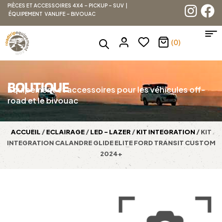
PIÈCES ET ACCESSOIRES 4X4 – PICKUP – SUV |
ÉQUIPEMENT VANLIFE – BIVOUAC
(0)
BOUTIQUE
Équipement et accessoires pour les véhicules off-
road et le bivouac
ACCUEIL
/
ECLAIRAGE
/
LED - LAZER
/
KIT INTEGRATION
/ KIT
INTEGRATION CALANDRE GLIDE ELITE FORD TRANSIT CUSTOM
2024+