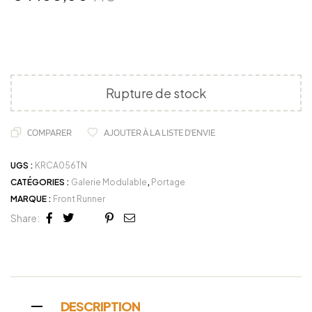
Rupture de stock
COMPARER
AJOUTER À LA LISTE D'ENVIE
UGS :
KRCA056TN
CATÉGORIES :
Galerie Modulable
,
Portage
MARQUE :
Front Runner
Share:
Facebook
Twitter
Linkedin
Google+
Pinterest
Email
DESCRIPTION