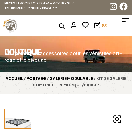
PIÈCES ET ACCESSOIRES 4X4 – PICKUP – SUV |
ÉQUIPEMENT VANLIFE – BIVOUAC
(0)
BOUTIQUE
Équipement et accessoires pour les véhicules off-
road et le bivouac
ACCUEIL
/
PORTAGE
/
GALERIE MODULABLE
/ KIT DE GALERIE
SLIMLINE II – REMORQUE/PICKUP