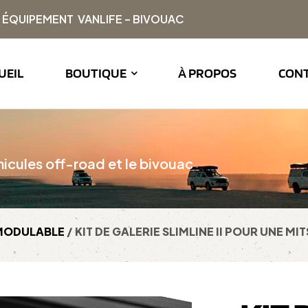
| ÉQUIPEMENT VANLIFE – BIVOUAC
UEIL
BOUTIQUE
À PROPOS
CON
icules off-road et le bivouac
MODULABLE
/ KIT DE GALERIE SLIMLINE II POUR UNE MI