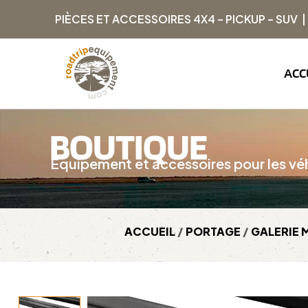
PIÈCES ET ACCESSOIRES 4X4 – PICKUP – SUV 
ACC
BOUTIQUE
Équipement et accessoires pour les véh
ACCUEIL
/
PORTAGE
/
GALERIE 