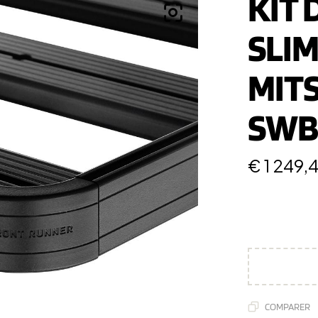
KIT 
SLIM
MIT
SWB 
€
1 249,
COMPARER