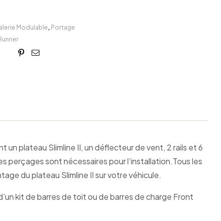
alerie Modulable
,
Portage
Runner
book
itter
Linkedin
Google+
Pinterest
Email
un plateau Slimline II, un déflecteur de vent, 2 rails et 6
s perçages sont nécessaires pour l’installation.Tous les
age du plateau Slimline II sur votre véhicule.
un kit de barres de toit ou de barres de charge Front