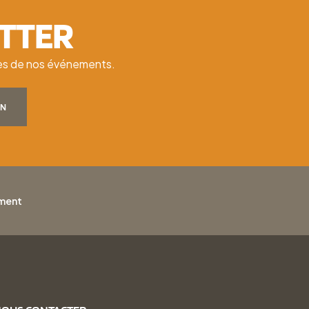
ETTER
ates de nos événements.
ON
ement