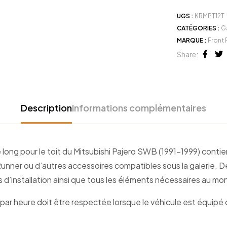
UGS :
KRMPT12T
CATÉGORIES :
G
MARQUE :
Front 
Share:
Face
Tw
Description
Informations complémentaires
long pour le toit du Mitsubishi Pajero SWB (1991-1999) contient 
unner ou d’autres accessoires compatibles sous la galerie. De
 d’installation ainsi que tous les éléments nécessaires au mont
r heure doit être respectée lorsque le véhicule est équipé d’