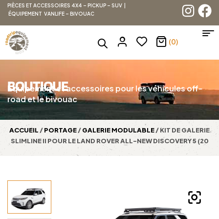
PIÈCES ET ACCESSOIRES 4X4 – PICKUP – SUV |
ÉQUIPEMENT VANLIFE – BIVOUAC
(0)
BOUTIQUE
Équipement et accessoires pour les véhicules off-
road et le bivouac
ACCUEIL
/
PORTAGE
/
GALERIE MODULABLE
/ KIT DE GALERIE
SLIMLINE II POUR LE LAND ROVER ALL-NEW DISCOVERY 5 (20