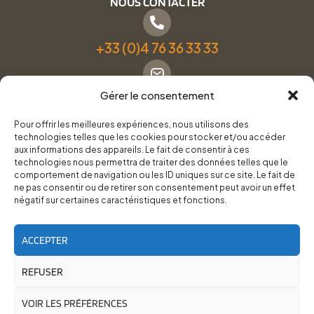
NOUS CONTACTER
+33 (0)4 76 36 33 33
Gérer le consentement
Formulaire de contact
Pour offrir les meilleures expériences, nous utilisons des
technologies telles que les cookies pour stocker et/ou accéder
Pneus Services Loisirs - Garage Point S - 28 Bd Denfert
aux informations des appareils. Le fait de consentir à ces
technologies nous permettra de traiter des données telles que le
Rochereau, 38500 Voiron
comportement de navigation ou les ID uniques sur ce site. Le fait de
ne pas consentir ou de retirer son consentement peut avoir un effet
négatif sur certaines caractéristiques et fonctions.
Du lundi au vendredi, de 8h30 à 12h00 et de 14h00 à
18h00.
ACCEPTER
RoadTrip Équipement/Pneus Services Loisirs - 2026
REFUSER
Site réalisé par
Cédrine Brun-Tresca
et
Florian Ledru
VOIR LES PRÉFÉRENCES