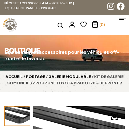
PIÈCES ET ACCESSOIRES 4X4 – PICKUP – SUV |
ÉQUIPEMENT VANLIFE – BIVOUAC
(0)
BOUTIQUE
Équipement et accessoires pour les véhicules off-
road et le bivouac
ACCUEIL
/
PORTAGE
/
GALERIE MODULABLE
/ KIT DE GALERIE
SLIMLINE II 1/2 POUR UNE TOYOTA PRADO 120 – DE FRONT R