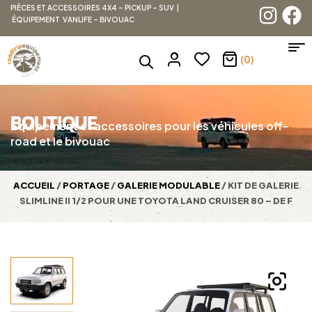
PIÈCES ET ACCESSOIRES 4X4 – PICKUP – SUV |
ÉQUIPEMENT VANLIFE – BIVOUAC
(0)
BOUTIQUE
Équipement et accessoires pour les véhicules off-
road et le bivouac
ACCUEIL
/
PORTAGE
/
GALERIE MODULABLE
/ KIT DE GALERIE
SLIMLINE II 1/2 POUR UNE TOYOTA LAND CRUISER 80 – DE F