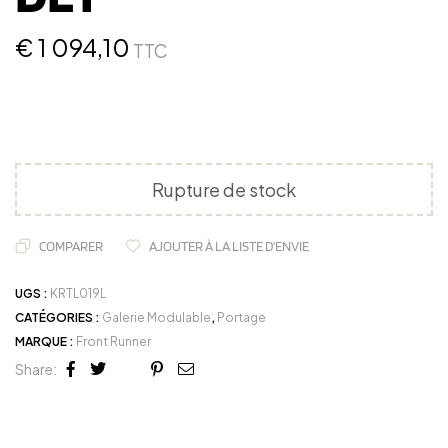
€
1 094,10
TTC
Rupture de stock
COMPARER
AJOUTER À LA LISTE D'ENVIE
UGS :
KRTL019L
CATÉGORIES :
Galerie Modulable
,
Portage
MARQUE :
Front Runner
Share:
Facebook
Twitter
Linkedin
Google+
Pinterest
Email