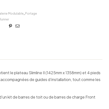
alerie Modulable
,
Portage
Runner
book
itter
Linkedin
Google+
Pinterest
Email
ontient le plateau Slimline II (1425mm x 1358mm) et 4 pieds
ontaccompagnées de guides d’installation, tout comme les
un kit de barres de toit ou de barres de charge Front