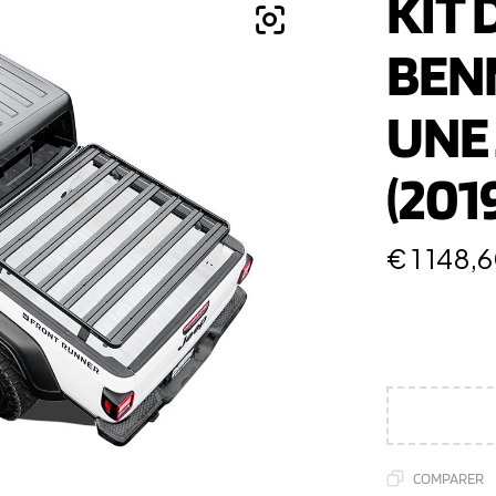
KIT 
BENN
UNE 
(201
€
1 148,
COMPARER