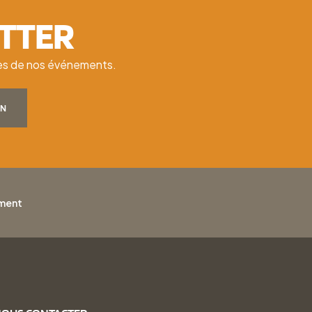
ETTER
ates de nos événements.
ON
ement