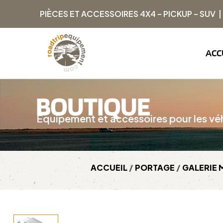
PIÈCES ET ACCESSOIRES 4X4 – PICKUP – SUV 
ACC
BOUTIQUE
Équipement et accessoires pour les véh
ACCUEIL
/
PORTAGE
/
GALERIE