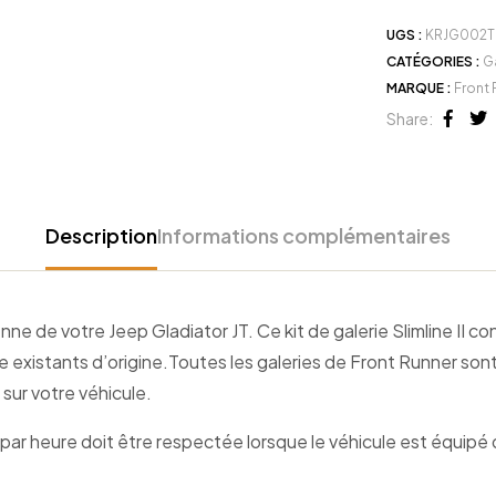
UGS :
KRJG002T
CATÉGORIES :
G
MARQUE :
Front 
Share:
Face
Tw
Description
Informations complémentaires
enne de votre Jeep Gladiator JT. Ce kit de galerie Slimline II c
ne existants d’origine.Toutes les galeries de Front Runner s
sur votre véhicule.
r heure doit être respectée lorsque le véhicule est équipé d’