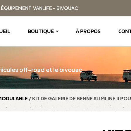
| ÉQUIPEMENT VANLIFE – BIVOUAC
UEIL
BOUTIQUE
À PROPOS
CON
icules off-road et le bivouac
 MODULABLE
/ KIT DE GALERIE DE BENNE SLIMLINE II PO