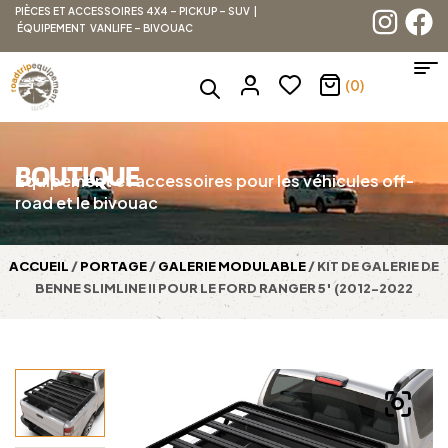
PIÈCES ET ACCESSOIRES 4X4 – PICKUP – SUV |
ÉQUIPEMENT VANLIFE – BIVOUAC
(0)
BOUTIQUE
Équipement et accessoires pour les véhicules off-
road et le bivouac
ACCUEIL
/
PORTAGE
/
GALERIE MODULABLE
/ KIT DE GALERIE DE
BENNE SLIMLINE II POUR LE FORD RANGER 5′ (2012-2022