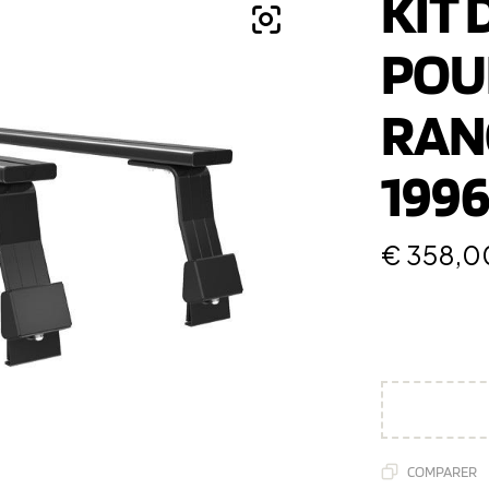
KIT 
POU
RAN
1996
€
358,0
COMPARER