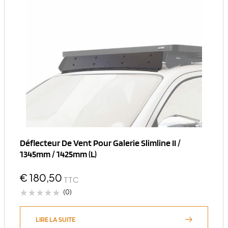
Déflecteur De Vent Pour Galerie Slimline II /
1345mm / 1425mm (l)
€
180,50
TTC
(0)
LIRE LA SUITE