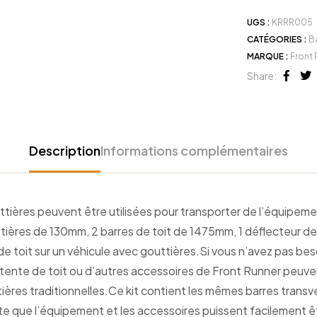
UGS :
KRRR005
CATÉGORIES :
Ba
MARQUE :
Front 
Share:
Face
Tw
Description
Informations complémentaires
ères peuvent être utilisées pour transporter de l’équipement 
tières de 130mm, 2 barres de toit de 1475mm, 1 déflecteur de 
 toit sur un véhicule avec gouttières.Si vous n’avez pas beso
 tente de toit ou d’autres accessoires de Front Runner peuvent
res traditionnelles.Ce kit contient les mêmes barres transvers
sorte que l’équipement et les accessoires puissent facilement