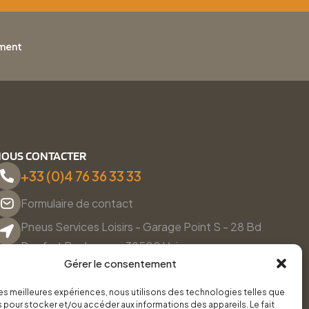
ement
OUS CONTACTER
+33 (0)4 76 36 33 33
Formulaire de contact
Pneus Services Loisirs - Garage Point S - 28 Bd
Denfert Rochereau, 38500 Voiron
Gérer le consentement
Du lundi au vendredi, de 8h30 à 12h00 et de 14h00 à
18h00.
 les meilleures expériences, nous utilisons des technologies telles que
 pour stocker et/ou accéder aux informations des appareils. Le fait