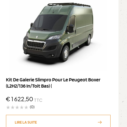
Kit De Galerie Slimpro Pour Le Peugeot Boxer
(L2H2/136 In/Toit Bas) (
€
1 622,50
TTC
(0)
LIRE LA SUITE