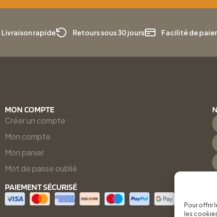
Livraison rapide
Retours sous 30 jours
Facilité de pai
MON COMPTE
N
Créer un compte
Mon compte
Mon panier
Mot de passe oublié
PAIEMENT SÉCURISÉ
Pour offrir
les cookies