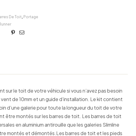
rres De Toit
,
Portage
Runner
book
itter
Linkedin
Google+
Pinterest
Email
sur le toit de votre véhicule si vous n’avez pas besoin
vent de 10mm et un guide d’installation. Le kit contient
in d’une galerie pour toute la longueur du toit de votre
 être montés sur les barres de toit. Les barres de toit
ales en aluminium antirouille que les galeries Slimline
 être montés et démontés.Les barres de toit et les pieds