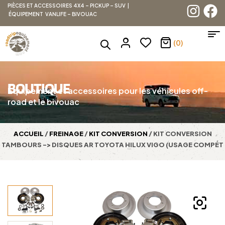
PIÈCES ET ACCESSOIRES 4X4 – PICKUP – SUV |
ÉQUIPEMENT VANLIFE – BIVOUAC
(0)
BOUTIQUE
Équipement et accessoires pour les véhicules off-
road et le bivouac
ACCUEIL
/
FREINAGE
/
KIT CONVERSION
/ KIT CONVERSION
TAMBOURS -> DISQUES AR TOYOTA HILUX VIGO (USAGE COMPÉT