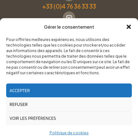
+33 (0)4 76 36 33 33
Gérer le consentement
Formulaire de contact
Pour offrir les meilleures expériences, nous utilisons des
technologies telles que les cookies pour stocker et/ou accéder
Pneus Services Loisirs - Garage Point S - 28 Bd Denfert
aux informations des appareils. Le fait de consentir à ces
technologies nous permettra de traiter des données telles que le
Rochereau, 38500 Voiron
comportement de navigation ou les ID uniques sur ce site. Le fait de
ne pas consentir ou de retirer son consentement peut avoir un effet
négatif sur certaines caractéristiques et fonctions.
Du lundi au vendredi, de 8h30 à 12h00 et de 14h00 à
18h00.
ACCEPTER
REFUSER
RoadTrip Équipement/Pneus Services Loisirs - 2026
Site réalisé par
Cédrine Brun-Tresca
et
Florian Ledru
VOIR LES PRÉFÉRENCES
Politique de cookies