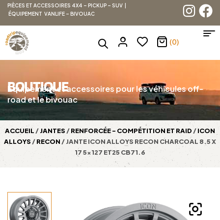
PIÈCES ET ACCESSOIRES 4X4 – PICKUP – SUV |
ÉQUIPEMENT VANLIFE – BIVOUAC
(0)
BOUTIQUE
Équipement et accessoires pour les véhicules off-
road et le bivouac
ACCUEIL
/
JANTES
/
RENFORCÉE - COMPÉTITION ET RAID
/
ICON
ALLOYS
/
RECON
/ JANTE ICON ALLOYS RECON CHARCOAL 8.5 X
17 5×127 ET25 CB71.6