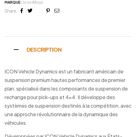
MARQUE :
Icon Alloys
Share:
Facebook
Twitter
Linkedin
Google+
Pinterest
Email
DESCRIPTION
ICON Vehicle Dynamics est un fabricant américain de
suspension premium hautes performances de premier
plan, spécialisé dans les composants de suspension de
rechange pour pick-ups et 4×4. Il développe des
systèmes de suspension destinés à la compétition, avec
une approche révolutionnaire de la dynamique des
véhicules.
Développées par ICON Vehicle Dynamics aux États-