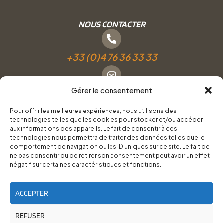
NOUS CONTACTER
+33 (0)4 76 36 33 33
Gérer le consentement
Formulaire de contact
Pour offrir les meilleures expériences, nous utilisons des
technologies telles que les cookies pour stocker et/ou accéder
Pneus Services Loisirs - Garage Point S - 28 Bd Denfert
aux informations des appareils. Le fait de consentir à ces
technologies nous permettra de traiter des données telles que le
Rochereau, 38500 Voiron
comportement de navigation ou les ID uniques sur ce site. Le fait de
ne pas consentir ou de retirer son consentement peut avoir un effet
négatif sur certaines caractéristiques et fonctions.
Du lundi au vendredi, de 8h30 à 12h00 et de 14h00 à
18h00.
ACCEPTER
REFUSER
RoadTrip Équipement/Pneus Services Loisirs - 2026