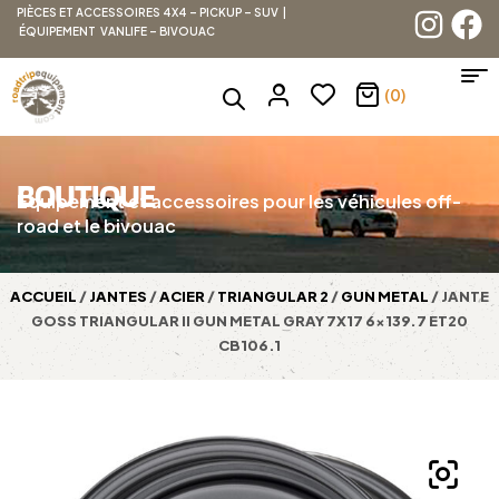
PIÈCES ET ACCESSOIRES 4X4 – PICKUP – SUV |
ÉQUIPEMENT VANLIFE – BIVOUAC
(0)
BOUTIQUE
Équipement et accessoires pour les véhicules off-
road et le bivouac
ACCUEIL
/
JANTES
/
ACIER
/
TRIANGULAR 2
/
GUN METAL
/ JANTE
GOSS TRIANGULAR II GUN METAL GRAY 7X17 6×139.7 ET20
CB106.1