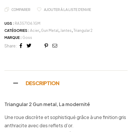
COMPARER
AJOUTER À LA LISTE D'ENVIE
UGS :
RA357106.1GM
CATÉGORIES :
Acier
,
Gun Metal
,
Jantes
,
Triangular 2
MARQUE :
Goss
Share:
Facebook
Twitter
Linkedin
Google+
Pinterest
Email
DESCRIPTION
Triangular 2 Gun metal, La modernité
Une roue discrète et sophistiqué grâce à une finition gris
anthracite avec des reflets d’or.