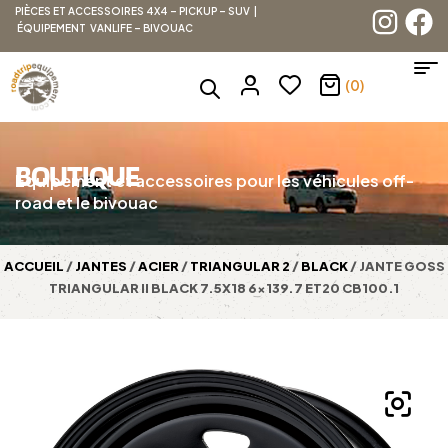
PIÈCES ET ACCESSOIRES 4X4 – PICKUP – SUV |
ÉQUIPEMENT VANLIFE – BIVOUAC
(0)
BOUTIQUE
Équipement et accessoires pour les véhicules off-
road et le bivouac
ACCUEIL
/
JANTES
/
ACIER
/
TRIANGULAR 2
/
BLACK
/ JANTE GOSS
TRIANGULAR II BLACK 7.5X18 6×139.7 ET20 CB100.1