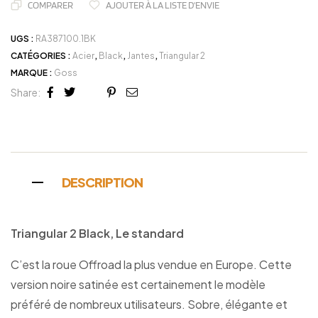
COMPARER
AJOUTER À LA LISTE D'ENVIE
UGS :
RA387100.1BK
CATÉGORIES :
Acier
,
Black
,
Jantes
,
Triangular 2
MARQUE :
Goss
Share:
Facebook
Twitter
Linkedin
Google+
Pinterest
Email
DESCRIPTION
Triangular 2 Black, Le standard
C’est la roue Offroad la plus vendue en Europe. Cette
version noire satinée est certainement le modèle
préféré de nombreux utilisateurs. Sobre, élégante et