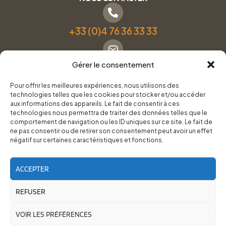
+33 (0)4 76 36 33 33
Gérer le consentement
Formulaire de contact
Pour offrir les meilleures expériences, nous utilisons des
technologies telles que les cookies pour stocker et/ou accéder
Pneus Services Loisirs - Garage Point S - 28 Bd Denfert
aux informations des appareils. Le fait de consentir à ces
technologies nous permettra de traiter des données telles que le
Rochereau, 38500 Voiron
comportement de navigation ou les ID uniques sur ce site. Le fait de
ne pas consentir ou de retirer son consentement peut avoir un effet
négatif sur certaines caractéristiques et fonctions.
Du lundi au vendredi, de 8h30 à 12h00 et de 14h00 à
18h00.
ACCEPTER
REFUSER
RoadTrip Équipement/Pneus Services Loisirs - 2026
Site réalisé par
Cédrine Brun-Tresca
et
Florian Ledru
VOIR LES PRÉFÉRENCES