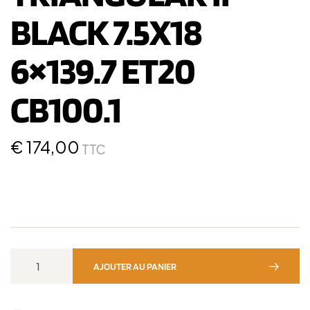
BLACK 7.5X18
6×139.7 ET20
CB100.1
€
174,00
TTC
AJOUTER AU PANIER