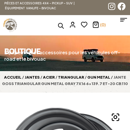
PIÈCES ET ACCESSOIRES 4X4 – PICKUP – SUV |
ÉQUIPEMENT VANLIFE – BIVOUAC
(0)
BOUTIQUE
Équipement et accessoires pour les véhicules off-
road et le bivouac
ACCUEIL
/
JANTES
/
ACIER
/
TRIANGULAR
/
GUN METAL
/ JANTE
GOSS TRIANGULAR GUN METAL GRAY 7X16 6×139.7 ET-20 CB110