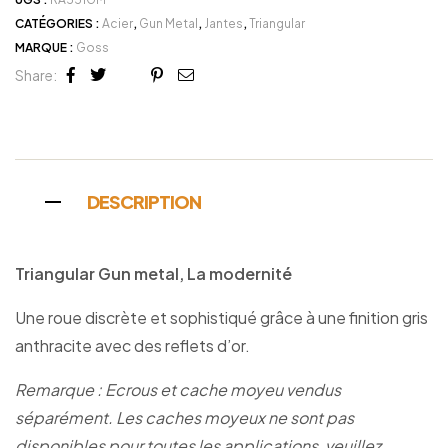
CATÉGORIES :
Acier
,
Gun Metal
,
Jantes
,
Triangular
MARQUE :
Goss
Share:
Facebook
Twitter
Linkedin
Google+
Pinterest
Email
DESCRIPTION
Triangular Gun metal, La modernité
Une roue discrète et sophistiqué grâce à une finition gris
anthracite avec des reflets d’or.
Remarque : Ecrous et cache moyeu vendus
séparément. Les caches moyeux ne sont pas
disponibles pour toutes les applications, veuillez