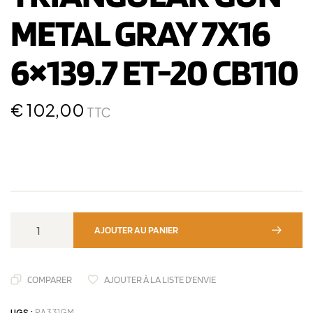
METAL GRAY 7X16
6×139.7 ET-20 CB110
€
102,00
TTC
AJOUTER AU PANIER
COMPARER
AJOUTER À LA LISTE D'ENVIE
UGS :
RA331GM