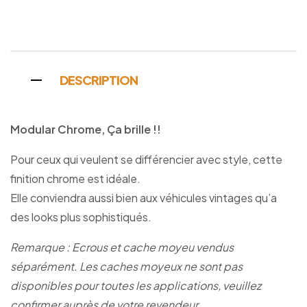
Facebook
Twitter
Linkedin
Google+
Pinterest
Email
DESCRIPTION
Modular Chrome, Ça brille !!
Pour ceux qui veulent se différencier avec style, cette
finition chrome est idéale.
Elle conviendra aussi bien aux véhicules vintages qu’a
des looks plus sophistiqués.
Remarque : Ecrous et cache moyeu vendus
séparément. Les caches moyeux ne sont pas
disponibles pour toutes les applications, veuillez
confirmer auprès de votre revendeur.