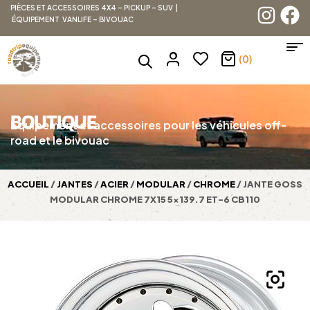
PIÈCES ET ACCESSOIRES 4X4 – PICKUP – SUV |
ÉQUIPEMENT VANLIFE – BIVOUAC
(0)
BOUTIQUE
Équipement et accessoires pour les véhicules off-
road et le bivouac
ACCUEIL
/
JANTES
/
ACIER
/
MODULAR
/
CHROME
/ JANTE GOSS
MODULAR CHROME 7X15 5×139.7 ET-6 CB110