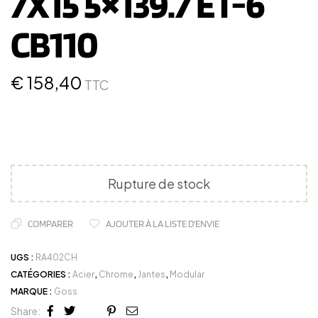
7X15 5×139.7 ET-6
CB110
€
158,40
TTC
Rupture de stock
COMPARER
AJOUTER À LA LISTE D'ENVIE
UGS :
RA402CH
CATÉGORIES :
Acier
,
Chrome
,
Jantes
,
Modular
MARQUE :
Goss
Share: