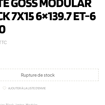
TE GOSS MODULAR
K 7X15 6×139.7 ET-6
0
TTC
Rupture de stock
AJOUTER À LA LISTE D'ENVIE
cier
,
Black
,
Jantes
,
Modular