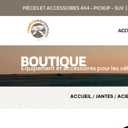
PIÈCES ET ACCESSOIRES 4X4 – PICKUP – SUV 
ACC
BOUTIQUE
Équipement et accessoires pour les véh
ACCUEIL
/
JANTES
/
ACI