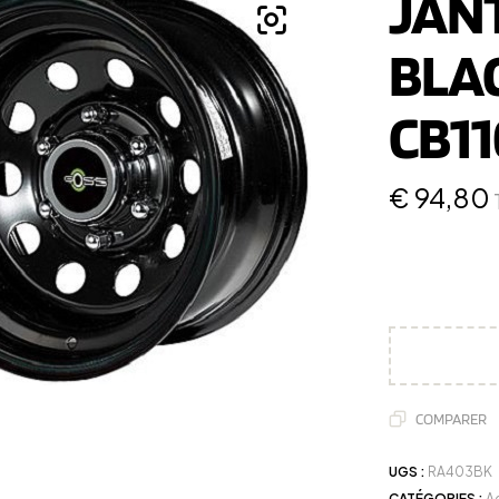
JAN
BLAC
CB11
€
94,80
COMPARER
UGS :
RA403BK
CATÉGORIES :
A