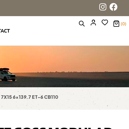
(0)
TACT
X15 6×139.7 ET-6 CB110