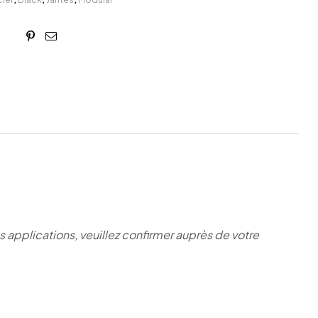
book
itter
Linkedin
Google+
Pinterest
Email
pplications, veuillez confirmer auprès de votre