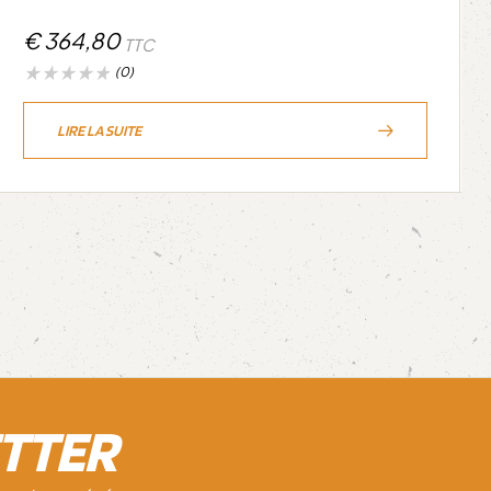
€
364,80
TTC
(0)
LIRE LA SUITE
ETTER