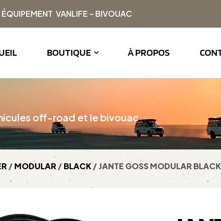
| ÉQUIPEMENT VANLIFE – BIVOUAC
UEIL
BOUTIQUE
À PROPOS
CON
icules off-road et le bivouac
ER
/
MODULAR
/
BLACK
/ JANTE GOSS MODULAR BLACK 7