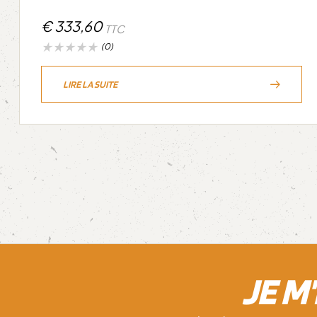
€
333,60
TTC
(0)
LIRE LA SUITE
JE M