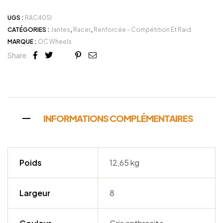
UGS :
RAC40SI
CATÉGORIES :
Jantes
,
Racer
,
Renforcée - Compétition Et Raid
MARQUE :
OC Wheels
Share:
Facebook
Twitter
Linkedin
Google+
Pinterest
Email
INFORMATIONS COMPLÉMENTAIRES
Poids
12,65 kg
Largeur
8