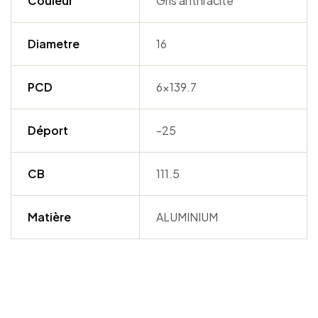
Couleur
Gris anthracite
Diametre
16
PCD
6×139.7
Déport
-25
CB
111.5
Matière
ALUMINIUM