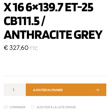
X 16 6×139.7 ET-25
CB111.5 /
ANTHRACITE GREY
€
327,60
TTC
AJOUTER AU PANIER
COMPARER
AJOUTER À LA LISTE D'ENVIE