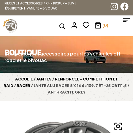
PIÈCES ET ACCESSOIRES 4X4 – PICKUP – SUV |
ÉQUIPEMENT VANLIFE – BIVOUAC
(0)
BOUTIQUE
Équipement et accessoires pour les véhicules off-
road et le bivouac
ACCUEIL
/
JANTES
/
RENFORCÉE - COMPÉTITION ET
RAID
/
RACER
/ JANTE ALU RACER 8 X 16 6×139.7 ET-25 CB111.5 /
ANTHRACITE GREY