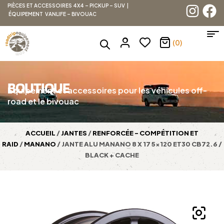
PIÈCES ET ACCESSOIRES 4X4 – PICKUP – SUV |
ÉQUIPEMENT VANLIFE – BIVOUAC
(0)
BOUTIQUE
Équipement et accessoires pour les véhicules off-
road et le bivouac
ACCUEIL
/
JANTES
/
RENFORCÉE - COMPÉTITION ET
RAID
/
MANANO
/ JANTE ALU MANANO 8 X 17 5×120 ET30 CB72.6 /
BLACK + CACHE