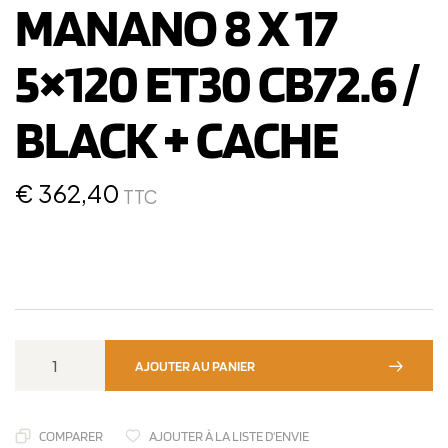
MANANO 8 X 17
5×120 ET30 CB72.6 /
BLACK + CACHE
€
362,40
TTC
AJOUTER AU PANIER
COMPARER
AJOUTER À LA LISTE D'ENVIE