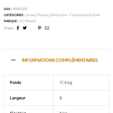
UGS :
MAN52BK
CATÉGORIES :
Jantes
,
Manano
,
Renforcée - Compétition Et Raid
MARQUE :
OC Wheels
Share:
Facebook
Twitter
Linkedin
Google+
Pinterest
Email
INFORMATIONS COMPLÉMENTAIRES
Poids
17,4 kg
Largeur
8