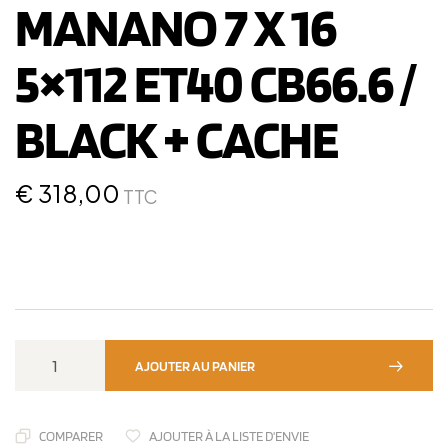
MANANO 7 X 16
5×112 ET40 CB66.6 /
BLACK + CACHE
€
318,00
TTC
AJOUTER AU PANIER
COMPARER
AJOUTER À LA LISTE D'ENVIE