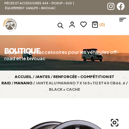
PIÈCES ET ACCESSOIRES 4X4 – PICKUP – SUV |
ÉQUIPEMENT VANLIFE – BIVOUAC
(0)
BOUTIQUE
Équipement et accessoires pour les véhicules off-
road et le bivouac
ACCUEIL
/
JANTES
/
RENFORCÉE - COMPÉTITION ET
RAID
/
MANANO
/ JANTE ALU MANANO 7 X 16 5×112 ET40 CB66.6 /
BLACK + CACHE