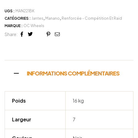
UGS :
MAN221BK
CATÉGORIES :
Jantes
,
Manano
,
Renforcée - Compétition Et Raid
MARQUE :
OC Wheels
Share:
Facebook
Twitter
Linkedin
Google+
Pinterest
Email
INFORMATIONS COMPLÉMENTAIRES
Poids
16 kg
Largeur
7