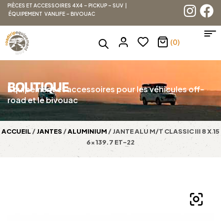
PIÈCES ET ACCESSOIRES 4X4 – PICKUP – SUV |
ÉQUIPEMENT VANLIFE – BIVOUAC
(0)
BOUTIQUE
Équipement et accessoires pour les véhicules off-
road et le bivouac
ACCUEIL
/
JANTES
/
ALUMINIUM
/ JANTE ALU M/T CLASSIC III 8 X 15
6×139.7 ET-22