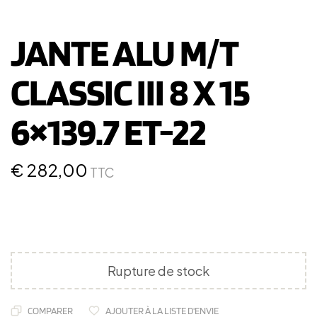
JANTE ALU M/T
CLASSIC III 8 X 15
6×139.7 ET-22
€
282,00
TTC
Rupture de stock
COMPARER
AJOUTER À LA LISTE D'ENVIE