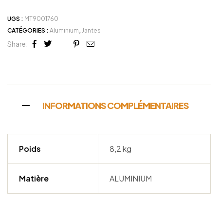
UGS :
MT9001760
CATÉGORIES :
Aluminium
,
Jantes
Share:
Facebook
Twitter
Linkedin
Google+
Pinterest
Email
INFORMATIONS COMPLÉMENTAIRES
Poids
8,2 kg
Matière
ALUMINIUM