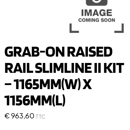
GRAB-ON RAISED
RAIL SLIMLINE II KIT
– 1165MM(W) X
1156MM(L)
€
963,60
TTC