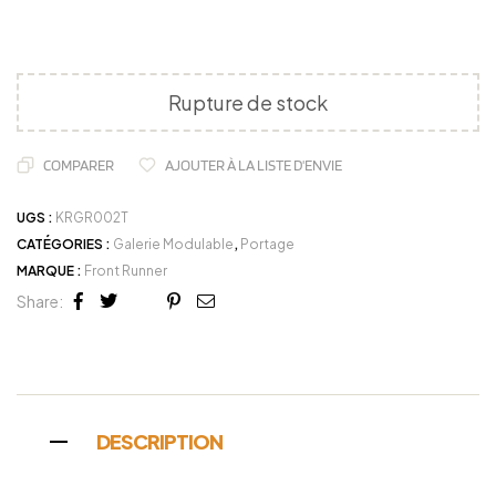
Rupture de stock
COMPARER
AJOUTER À LA LISTE D'ENVIE
UGS :
KRGR002T
CATÉGORIES :
Galerie Modulable
,
Portage
MARQUE :
Front Runner
Share:
Facebook
Twitter
Linkedin
Google+
Pinterest
Email
DESCRIPTION