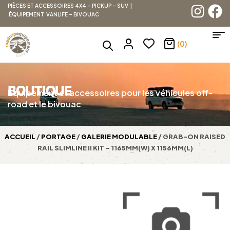
PIÈCES ET ACCESSOIRES 4X4 – PICKUP – SUV |
ÉQUIPEMENT VANLIFE – BIVOUAC
(0)
BOUTIQUE
Équipement et accessoires pour les véhicules off-
road et le bivouac
ACCUEIL
/
PORTAGE
/
GALERIE MODULABLE
/ GRAB-ON RAISED
RAIL SLIMLINE II KIT – 1165MM(W) X 1156MM(L)