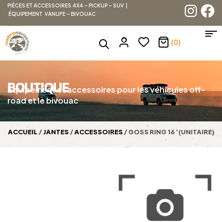
PIÈCES ET ACCESSOIRES 4X4 – PICKUP – SUV |
ÉQUIPEMENT VANLIFE – BIVOUAC
(0)
BOUTIQUE
Équipement et accessoires pour les véhicules off-
road et le bivouac
ACCUEIL
/
JANTES
/
ACCESSOIRES
/ GOSS RING 16 ‘(UNITAIRE)