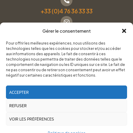
+33 (0)4 76 36 33 33
Gérer le consentement
Formulaire de contact
Pour offrir les meilleures expériences, nous utilisons des
technologies telles que les cookies pour stocker et/ou accéder
Pneus Services Loisirs - Garage Point S - 28 Bd Denfert
aux informations des appareils. Le fait de consentir à ces
technologies nous permettra de traiter des données telles que le
Rochereau, 38500 Voiron
comportement de navigation ou les ID uniques sur ce site. Le fait de
ne pas consentir ou de retirer son consentement peut avoir un effet
négatif sur certaines caractéristiques et fonctions.
Du lundi au vendredi, de 8h30 à 12h00 et de 14h00 à
18h00.
ACCEPTER
REFUSER
RoadTrip Équipement/Pneus Services Loisirs - 2026
Site réalisé par
Cédrine Brun-Tresca
et
Florian Ledru
VOIR LES PRÉFÉRENCES