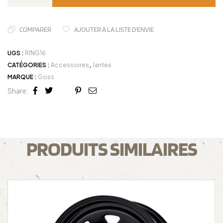
COMPARER
AJOUTER À LA LISTE D'ENVIE
UGS :
RING16
CATÉGORIES :
Accessoires
,
Jantes
MARQUE :
Goss
Share:
Facebook
Twitter
Linkedin
Google+
Pinterest
Email
PRODUITS SIMILAIRES