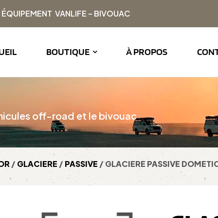
| ÉQUIPEMENT VANLIFE – BIVOUAC
UEIL
BOUTIQUE
À PROPOS
CON
icules off-road et le bivouac
OR
/
GLACIERE
/
PASSIVE
/ GLACIERE PASSIVE DOMETIC