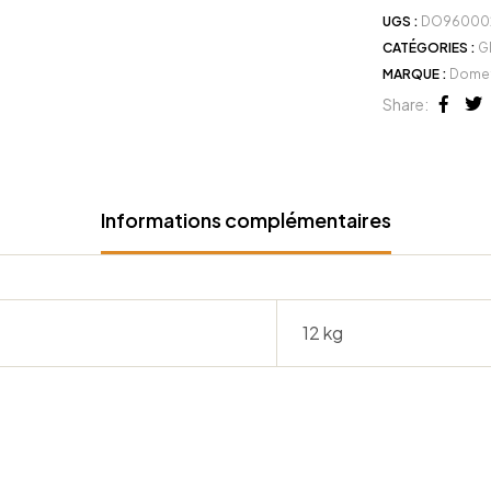
UGS :
DO96000
CATÉGORIES :
G
MARQUE :
Domet
Share:
Face
Tw
Informations complémentaires
12 kg