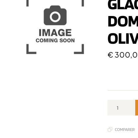
GLAC
DOM
OLI
€
300,
COMPARER