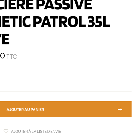
IERE PASSIVE
ETIC PATROL 35L
VE
00
TTC
AJOUTER AU PANIER
AJOUTER À LA LISTE D'ENVIE