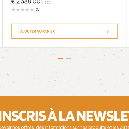
€
2 388,00
TTC
(0)
AJOUTER AU PANIER
'INSCRIS À LA NEWSL
cevoir nos offres, des informations sur nos produits et les d