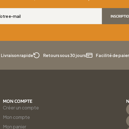
INSCRIPTI
Livraison rapide
Retours sous 30 jours
Facilité de pai
MON COMPTE
N
Créer un compte
Mon compte
Mon panier