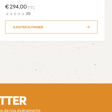
€
294,00
TTC
(0)
AJOUTER AU PANIER
ETTER
ates de nos événements.