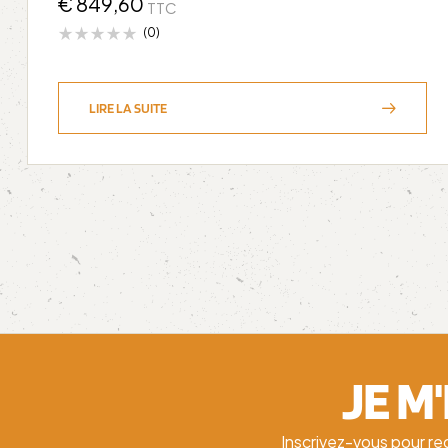
€
849,60
TTC
(0)
LIRE LA SUITE
JE M
Inscrivez-vous pour re