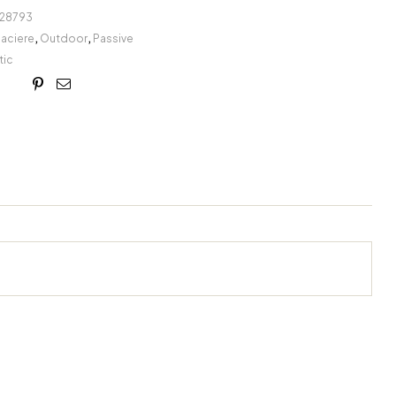
28793
laciere
,
Outdoor
,
Passive
ic
book
itter
Linkedin
Google+
Pinterest
Email