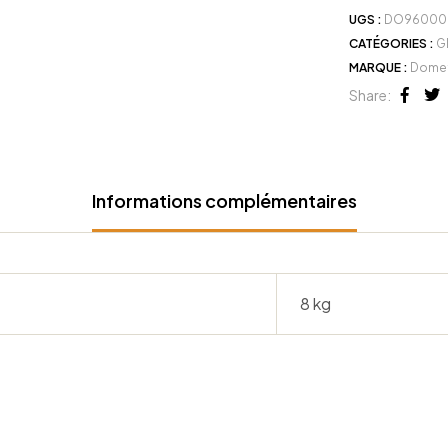
UGS :
DO960005
CATÉGORIES :
G
MARQUE :
Domet
Share:
Face
Tw
Informations complémentaires
8 kg