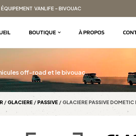
| ÉQUIPEMENT VANLIFE – BIVOUAC
UEIL
BOUTIQUE
À PROPOS
CON
icules off-road et le bivouac
R
/
GLACIERE
/
PASSIVE
/ GLACIERE PASSIVE DOMETIC