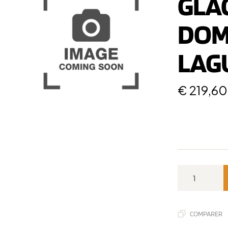
GLAC
DOM
LAG
€
219,60
COMPARER