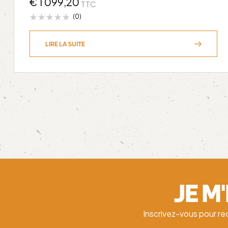
€
1 099,20
TTC
(0)
LIRE LA SUITE
JE M
Inscrivez-vous pour re