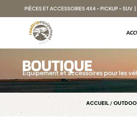
PIÈCES ET ACCESSOIRES 4X4 – PICKUP – SUV 
ACC
BOUTIQUE
Équipement et accessoires pour les véh
ACCUEIL
/
OUTDOO