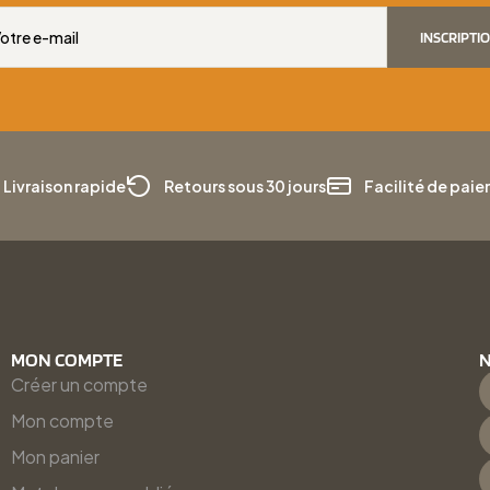
INSCRIPTI
Livraison rapide
Retours sous 30 jours
Facilité de pai
MON COMPTE
N
Créer un compte
Mon compte
Mon panier