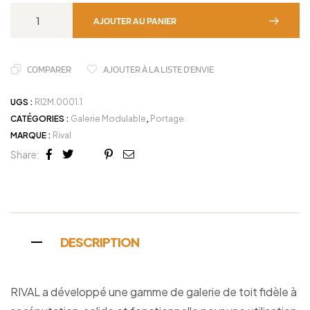
AJOUTER AU PANIER
COMPARER
AJOUTER À LA LISTE D'ENVIE
UGS :
RI2M.0001.1
CATÉGORIES :
Galerie Modulable
,
Portage
MARQUE :
Rival
Share:
Facebook
Twitter
Linkedin
Google+
Pinterest
Email
DESCRIPTION
RIVAL a développé une gamme de galerie de toit fidèle à