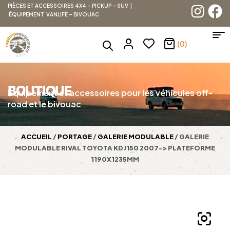
PIÈCES ET ACCESSOIRES 4X4 – PICKUP – SUV |
ÉQUIPEMENT VANLIFE – BIVOUAC
(0)
BOUTIQUE
Équipement et accessoires pour les véhicules off-
road et le bivouac
ACCUEIL
/
PORTAGE
/
GALERIE MODULABLE
/ GALERIE
MODULABLE RIVAL TOYOTA KDJ150 2007-> PLATEFORME
1190X1235MM