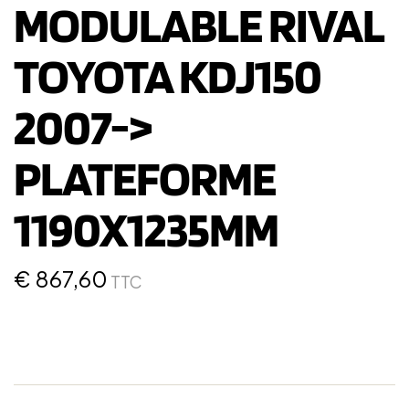
MODULABLE RIVAL
TOYOTA KDJ150
2007->
PLATEFORME
1190X1235MM
€
867,60
TTC