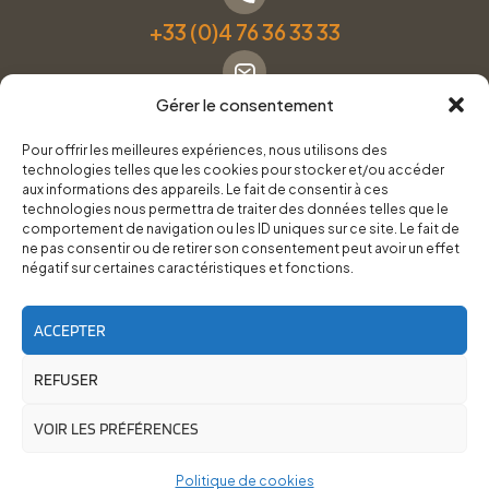
+33 (0)4 76 36 33 33
Gérer le consentement
Formulaire de contact
Pour offrir les meilleures expériences, nous utilisons des
technologies telles que les cookies pour stocker et/ou accéder
Pneus Services Loisirs - Garage Point S - 28 Bd Denfert
aux informations des appareils. Le fait de consentir à ces
technologies nous permettra de traiter des données telles que le
Rochereau, 38500 Voiron
comportement de navigation ou les ID uniques sur ce site. Le fait de
ne pas consentir ou de retirer son consentement peut avoir un effet
négatif sur certaines caractéristiques et fonctions.
Du lundi au vendredi, de 8h30 à 12h00 et de 14h00 à
18h00.
ACCEPTER
REFUSER
RoadTrip Équipement/Pneus Services Loisirs - 2026
Site réalisé par
Cédrine Brun-Tresca
et
Florian Ledru
VOIR LES PRÉFÉRENCES
Politique de cookies