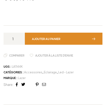
AJOUTER AU PANIER
COMPARER
AJOUTER À LA LISTE D'ENVIE
UGS :
LA1144K
CATÉGORIES :
Accessoires
,
Eclairage
,
Led - Lazer
MARQUE :
Lazer
Share:
Facebook
Twitter
Linkedin
Google+
Pinterest
Email