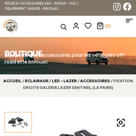
PIÈCES ET ACCESSOIRES 4X4 – PICKUP – SUV |
ÉQUIPEMENT VANLIFE – BIVOUAC
(0)
BOUTIQUE
Équipement et accessoires pour les véhicules off-
road et le bivouac
ACCUEIL
/
ECLAIRAGE
/
LED - LAZER
/
ACCESSOIRES
/ FIXATION
DROITE GALERIE LAZER SENTINEL (LA PAIRE)